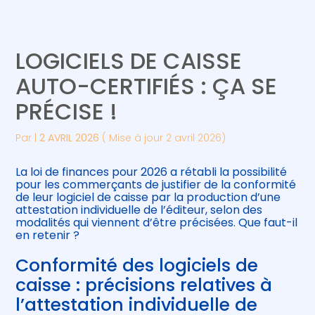
Créer et reprendre une activité
Piloter votre gestion
LOGICIELS DE CAISSE
Gérer votre quotidien
Suivre votre comptabilité
AUTO-CERTIFIÉS : ÇA SE
PRÉCISE !
Piloter votre entreprise
Gérer vos ressources humaines
Par
|
2 AVRIL 2026
( Mise à jour 2 avril 2026)
Développer votre entreprise
La loi de finances pour 2026 a rétabli la possibilité
Construire votre patrimoine
pour les commerçants de justifier de la conformité
de leur logiciel de caisse par la production d’une
attestation individuelle de l’éditeur, selon des
Être prêt pour la facturation
modalités qui viennent d’être précisées. Que faut-il
électronique
en retenir ?
Conformité des logiciels de
caisse : précisions relatives à
l’attestation individuelle de