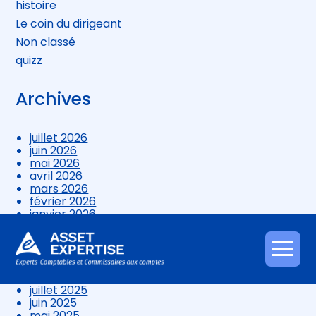
histoire
Le coin du dirigeant
Non classé
quizz
Archives
juillet 2026
juin 2026
mai 2026
avril 2026
mars 2026
février 2026
janvier 2026
décembre 2025
novembre 2025
octobre 2025
Aller
septembre 2025
au
août 2025
contenu
juillet 2025
juin 2025
mai 2025