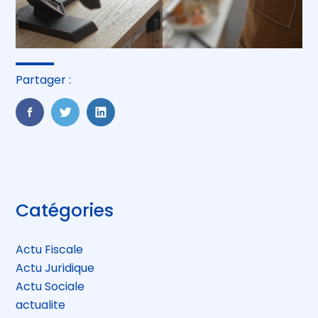
Partager :
FaceBook
Twitter
LinkedIn
Blog
Catégories
sidebar
Actu Fiscale
Actu Juridique
Actu Sociale
actualite