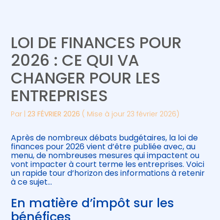
Créer et reprendre une activité
Piloter votre gestion
LOI DE FINANCES POUR
Gérer votre quotidien
Suivre votre comptabilité
2026 : CE QUI VA
CHANGER POUR LES
Piloter votre entreprise
Gérer vos ressources humaines
ENTREPRISES
Développer votre entreprise
Par
|
23 FÉVRIER 2026
( Mise à jour 23 février 2026)
Construire votre patrimoine
Après de nombreux débats budgétaires, la loi de
finances pour 2026 vient d’être publiée avec, au
Être prêt pour la facturation
menu, de nombreuses mesures qui impactent ou
électronique
vont impacter à court terme les entreprises. Voici
un rapide tour d’horizon des informations à retenir
à ce sujet…
En matière d’impôt sur les
bénéfices