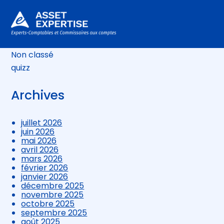
Actu Sociale
actualite
Aller
histoire
au
Le coin du dirigeant
contenu
Non classé
quizz
Archives
juillet 2026
juin 2026
mai 2026
avril 2026
mars 2026
février 2026
janvier 2026
décembre 2025
novembre 2025
octobre 2025
septembre 2025
août 2025