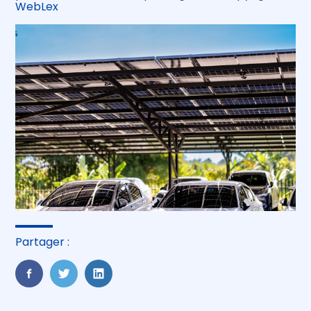
WebLex
Partager :
FaceBook
Twitter
LinkedIn