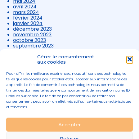
mai 2024
avril 2024
mars 2024
février 2024
janvier 2024
décembre 2023
novembre 2023
octobre 2023
septembre 2023
août 2023
juillet 2023
Gérer le consentement
juin 2023
aux cookies
mai 2023
avril 2023
Pour offrir les meilleures expériences, nous utilisons des technologies
mars 2023
telles que les cookies pour stocker et/ou accéder aux informations des
appareils. Le fait de consentir à ces technologies nous permettra de
traiter des données telles que le comportement de navigation ou les ID
uniques sur ce site. Le fait de ne pas consentir ou de retirer son
consentement peut avoir un effet négatif sur certaines caractéristiques
et fonctions.
Footer
Accepter
02 96 52 68 68
Linkedin
Principale
Refuser