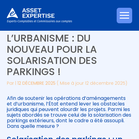
Créer et reprendre une activité
Piloter votre gestion
Aller
LOI DE SIMPLIFICATION DE
au
contenu
Gérer votre quotidien
Suivre votre comptabilité
L’URBANISME : DU
NOUVEAU POUR LA
Piloter votre entreprise
Gérer vos ressources humaines
SOLARISATION DES
Développer votre entreprise
PARKINGS !
Construire votre patrimoine
Par
|
12 DÉCEMBRE 2025
( Mise à jour 12 décembre 2025)
Être prêt pour la facturation
Afin de soutenir les opérations d’aménagements
électronique
et d’urbanisme, l’État entend lever les obstacles
juridiques qui peuvent alourdir les projets. Parmi les
sujets abordés se trouve celui de la solarisation des
parkings extérieurs, dont le cadre a été assoupli.
Dans quelle mesure ?