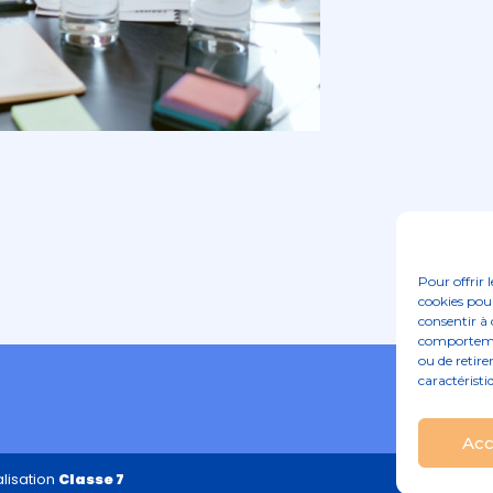
Pour offrir 
cookies pour
consentir à 
comportement
ou de retire
caractéristi
Acc
lisation
Classe 7