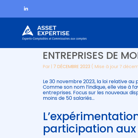
Subheader
Aller
LOI PARTAGE DE LA 
au
contenu
ENTREPRISES DE MO
Par
|
7 DÉCEMBRE 2023
( Mise à jour 7 déce
Le 30 novembre 2023, la loi relative au 
Comme son nom l’indique, elle vise à fav
entreprises. Focus sur les nouveaux dis
moins de 50 salariés…
L’expérimentation
participation aux