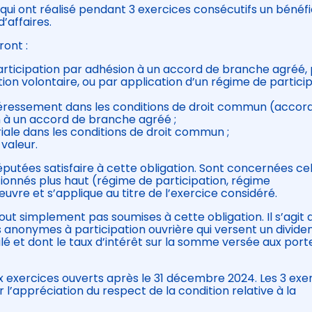
s qui ont réalisé pendant 3 exercices consécutifs un bénéf
d’affaires.
ront :
articipation par adhésion à un accord de branche agréé,
ion volontaire, ou par application d’un régime de partici
téressement dans les conditions de droit commun (accor
n à un accord de branche agréé ;
iale dans les conditions de droit commun ;
 valeur.
putées satisfaire à cette obligation. Sont concernées cel
ntionnés plus haut (régime de participation, régime
uvre et s’applique au titre de l’exercice considéré.
out simplement pas soumises à cette obligation. Il s’agit 
és anonymes à participation ouvrière qui versent un divide
oulé et dont le taux d’intérêt sur la somme versée aux port
 exercices ouverts après le 31 décembre 2024. Les 3 exe
’appréciation du respect de la condition relative à la