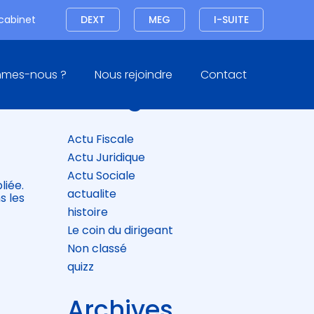
Connexion
 cabinet
DEXT
MEG
I-SUITE
Blog
mmes-nous ?
Nous rejoindre
Contact
sidebar
Catégories
Actu Fiscale
Actu Juridique
Actu Sociale
liée.
actualite
s les
histoire
Le coin du dirigeant
Non classé
quizz
Archives