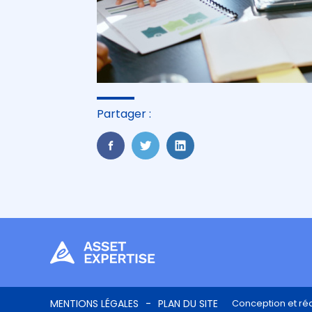
Partager :
FaceBook
Twitter
LinkedIn
Footer
MENTIONS LÉGALES
PLAN DU SITE
Conception et réa