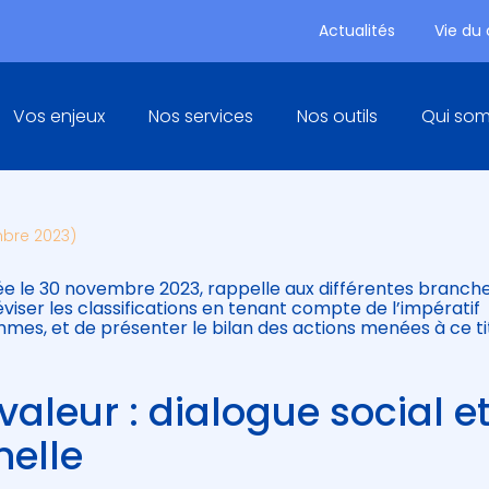
Actualités
Vie du
Principal
Vos enjeux
Nos services
Nos outils
Qui so
 VALEUR : RENFORCEMENT DU
mbre 2023)
bliée le 30 novembre 2023, rappelle aux différentes branche
éviser les classifications en tenant compte de l’impératif
mes, et de présenter le bilan des actions menées à ce ti
valeur : dialogue social e
nelle