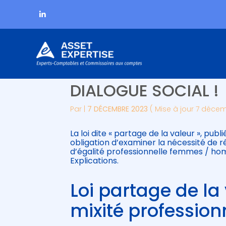
Subheader
Aller
LOI PARTAGE DE LA
au
contenu
DIALOGUE SOCIAL !
Par
|
7 DÉCEMBRE 2023
( Mise à jour 7 déce
La loi dite « partage de la valeur », pu
obligation d’examiner la nécessité de r
d’égalité professionnelle femmes / hom
Explications.
Loi partage de la 
mixité profession