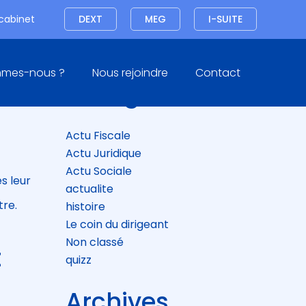
Connexion
 cabinet
DEXT
MEG
I-SUITE
Blog
mmes-nous ?
Nous rejoindre
Contact
sidebar
Catégories
Actu Fiscale
Actu Juridique
Actu Sociale
s leur
actualite
tre.
histoire
Le coin du dirigeant
Non classé
t
quizz
Archives