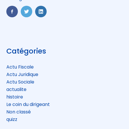
FaceBook
Twitter
LinkedIn
Blog
Catégories
sidebar
Actu Fiscale
Actu Juridique
Actu Sociale
actualite
histoire
Le coin du dirigeant
Non classé
quizz