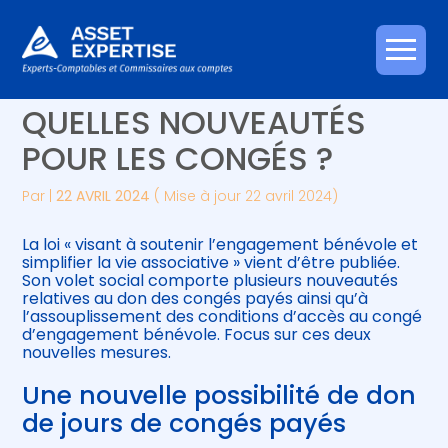
Créer et reprendre une activité
Piloter votre gestion
Aller
LOI « VIE ASSOCIATIVE » :
au
contenu
Gérer votre quotidien
Suivre votre comptabilité
QUELLES NOUVEAUTÉS
POUR LES CONGÉS ?
Piloter votre entreprise
Gérer vos ressources humaines
Par
|
22 AVRIL 2024
( Mise à jour 22 avril 2024)
Développer votre entreprise
La loi « visant à soutenir l’engagement bénévole et
Construire votre patrimoine
simplifier la vie associative » vient d’être publiée.
Son volet social comporte plusieurs nouveautés
relatives au don des congés payés ainsi qu’à
Être prêt pour la facturation
l’assouplissement des conditions d’accès au congé
électronique
d’engagement bénévole. Focus sur ces deux
nouvelles mesures.
Une nouvelle possibilité de don
de jours de congés payés