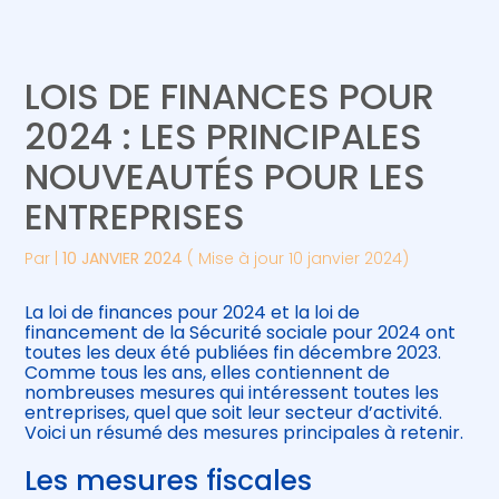
Créer et reprendre une activité
Piloter votre gestion
LOIS DE FINANCES POUR
Gérer votre quotidien
Suivre votre comptabilité
2024 : LES PRINCIPALES
NOUVEAUTÉS POUR LES
Piloter votre entreprise
Gérer vos ressources humaines
ENTREPRISES
Développer votre entreprise
Par
|
10 JANVIER 2024
( Mise à jour 10 janvier 2024)
Construire votre patrimoine
La loi de finances pour 2024 et la loi de
financement de la Sécurité sociale pour 2024 ont
Être prêt pour la facturation
toutes les deux été publiées fin décembre 2023.
électronique
Comme tous les ans, elles contiennent de
nombreuses mesures qui intéressent toutes les
entreprises, quel que soit leur secteur d’activité.
Voici un résumé des mesures principales à retenir.
Les mesures fiscales