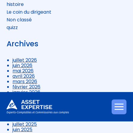
histoire
Le coin du dirigeant
Non classé
quizz
Archives
juillet 2026
juin 2026
mai 2026
avril 2026
mars 2026
février 2026
janvier 2026
décembre 2025
novembre 2025
octobre 2025
Aller
septembre 2025
au
août 2025
contenu
juillet 2025
juin 2025