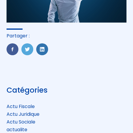
Partager :
FaceBook
Twitter
LinkedIn
Blog
Catégories
sidebar
Actu Fiscale
Actu Juridique
Actu Sociale
actualite