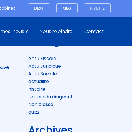
Connexion
 cabinet
DEXT
MEG
I-SUITE
Blog
mmes-nous ?
Nous rejoindre
Contact
sidebar
Catégories
Actu Fiscale
Actu Juridique
rouve
Actu Sociale
actualite
histoire
Le coin du dirigeant
Non classé
quizz
Archives