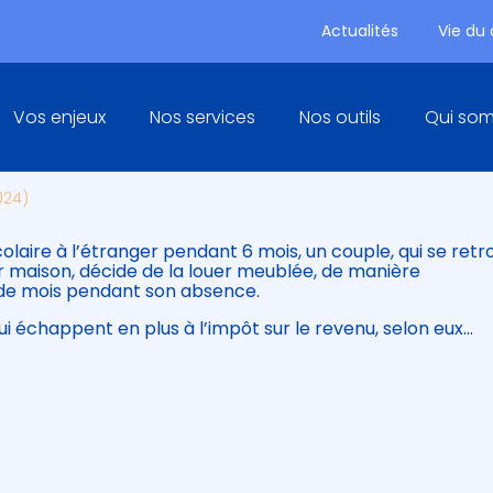
Actualités
Vie du
Principal
Vos enjeux
Nos services
Nos outils
Qui so
 : AVEC OU SANS IMPÔTS ?
024)
colaire à l’étranger pendant 6 mois, un couple, qui se ret
maison, décide de la louer meublée, de manière
ns de mois pendant son absence.
i échappent en plus à l’impôt sur le revenu, selon eux…