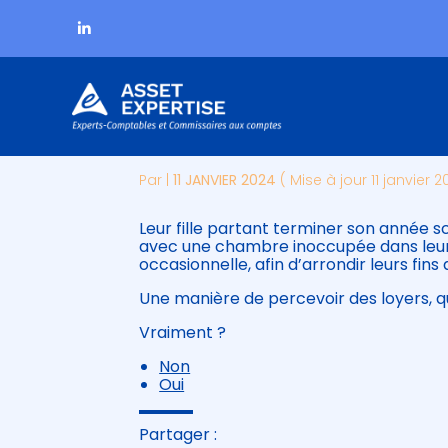
Subheader
Aller
LOUER UNE CHAMBRE
au
contenu
Par
|
11 JANVIER 2024
( Mise à jour 11 janvier 2
Leur fille partant terminer son année s
avec une chambre inoccupée dans leur 
occasionnelle, afin d’arrondir leurs fi
Une manière de percevoir des loyers, qu
Vraiment ?
Non
Oui
Partager :