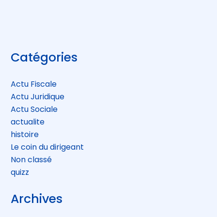
FaceBook
Twitter
LinkedIn
Blog
Catégories
sidebar
Actu Fiscale
Actu Juridique
Actu Sociale
actualite
histoire
Le coin du dirigeant
Non classé
quizz
Archives