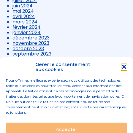
juillet 2024
juin 2024
mai 2024
avril 2024
mars 2024
février 2024
janvier 2024
décembre 2023
novembre 2023
octobre 2023
septembre 2023
août 2023
juillet 2023
Gérer le consentement
juin 2023
aux cookies
mai 2023
avril 2023
Pour offrir les meilleures expériences, nous utilisons des technologies
mars 2023
telles que les cookies pour stocker et/ou accéder aux informations des
appareils. Le fait de consentir à ces technologies nous permettra de
traiter des données telles que le comportement de navigation ou les ID
uniques sur ce site. Le fait de ne pas consentir ou de retirer son
consentement peut avoir un effet négatif sur certaines caractéristiques
et fonctions.
Footer
Accepter
02 96 52 68 68
Linkedin