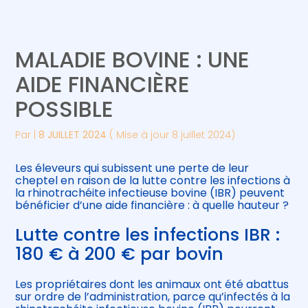
Créer et reprendre une activité
Piloter votre gestion
MALADIE BOVINE : UNE
Gérer votre quotidien
Suivre votre comptabilité
AIDE FINANCIÈRE
POSSIBLE
Piloter votre entreprise
Gérer vos ressources humaines
Par
|
8 JUILLET 2024
( Mise à jour 8 juillet 2024)
Développer votre entreprise
Les éleveurs qui subissent une perte de leur
Construire votre patrimoine
cheptel en raison de la lutte contre les infections à
la rhinotrachéite infectieuse bovine (IBR) peuvent
bénéficier d’une aide financière : à quelle hauteur ?
Être prêt pour la facturation
électronique
Lutte contre les infections IBR :
180 € à 200 € par bovin
Les propriétaires dont les animaux ont été abattus
sur ordre de l’administration, parce qu’infectés à la