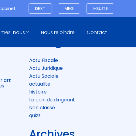
Connexion
 cabinet
DEXT
MEG
I-SUITE
Blog
mmes-nous ?
Nous rejoindre
Contact
sidebar
Catégories
ION
Actu Fiscale
Actu Juridique
Actu Sociale
r art
actualite
es
histoire
Le coin du dirigeant
Non classé
quizz
Archives