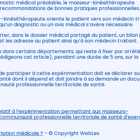
agnostic médical préalable, le masseur-kinésithérapeute
recommandations de bonnes pratiques professionnelles
ur-kinésithérapeute oriente le patient vers son médecin tr
 qu’un diagnostic ou un avis médical s’avère nécessaire.
r, dans le dossier médical partagé du patient, un bilan in
t les adresse au patient ainsi qu’à son médecin traitant.
 dans certains départements, qui reste à fixer par arrêt
rédigeons cet article), pendant une durée de 5 ans, sur la
e participer à cette expérimentation doit se déclarer sur
 santé dont il dépend et doit joindre à sa demande un do
auté professionnelle territoriale de santé.
relatif à l’expérimentation permettant aux masseurs-
 communauté professionnelle territoriale de santé d’exer
ription médicale ?
– © Copyright WebLex