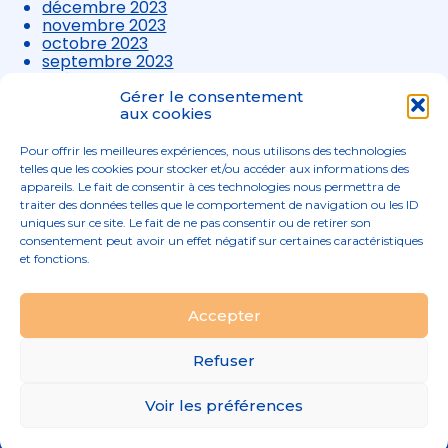
décembre 2023
novembre 2023
octobre 2023
septembre 2023
août 2023
juillet 2023
Gérer le consentement
juin 2023
aux cookies
mai 2023
avril 2023
Pour offrir les meilleures expériences, nous utilisons des technologies
mars 2023
telles que les cookies pour stocker et/ou accéder aux informations des
appareils. Le fait de consentir à ces technologies nous permettra de
traiter des données telles que le comportement de navigation ou les ID
uniques sur ce site. Le fait de ne pas consentir ou de retirer son
consentement peut avoir un effet négatif sur certaines caractéristiques
et fonctions.
Footer
Accepter
02 96 52 68 68
Linkedin
Principale
Refuser
Footer
MENTIONS LÉGALES
Voir les préférences
PLAN DU SITE
Conception et réalisation
Classe 7