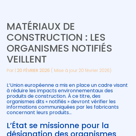
Créer et reprendre une activité
Piloter votre gestion
MATÉRIAUX DE
Gérer votre quotidien
Suivre votre comptabilité
CONSTRUCTION : LES
ORGANISMES NOTIFIÉS
Piloter votre entreprise
Gérer vos ressources humaines
VEILLENT
Développer votre entreprise
Par
|
20 FÉVRIER 2026
( Mise à jour 20 février 2026)
Construire votre patrimoine
L’Union européenne a mis en place un cadre visant
à réduire les impacts environnementaux des
Être prêt pour la facturation
produits de construction. À ce titre, des
électronique
organismes dits « notifiés » devront vérifier les
informations communiquées par les fabricants
concernant leurs produits…
L’État se missionne pour la
désignation des organismes