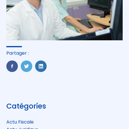
Partager :
FaceBook
Twitter
LinkedIn
Blog
Catégories
sidebar
Actu Fiscale