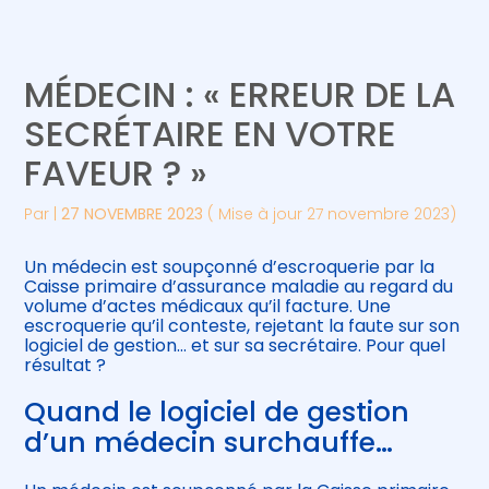
Créer et reprendre une activité
Piloter votre gestion
MÉDECIN : « ERREUR DE LA
Gérer votre quotidien
Suivre votre comptabilité
SECRÉTAIRE EN VOTRE
FAVEUR ? »
Piloter votre entreprise
Gérer vos ressources humaines
Par
|
27 NOVEMBRE 2023
( Mise à jour 27 novembre 2023)
Développer votre entreprise
Un médecin est soupçonné d’escroquerie par la
Construire votre patrimoine
Caisse primaire d’assurance maladie au regard du
volume d’actes médicaux qu’il facture. Une
escroquerie qu’il conteste, rejetant la faute sur son
Être prêt pour la facturation
logiciel de gestion… et sur sa secrétaire. Pour quel
électronique
résultat ?
Quand le logiciel de gestion
d’un médecin surchauffe…