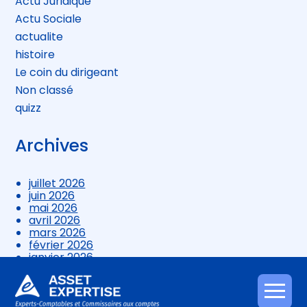
Actu Juridique
Actu Sociale
actualite
histoire
Le coin du dirigeant
Non classé
quizz
Archives
juillet 2026
juin 2026
mai 2026
avril 2026
mars 2026
février 2026
janvier 2026
décembre 2025
novembre 2025
octobre 2025
Aller
septembre 2025