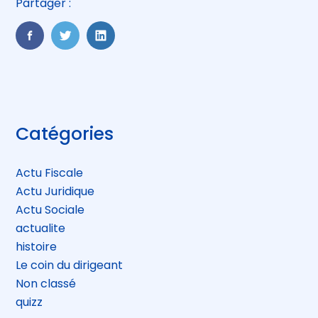
Partager :
FaceBook
Twitter
LinkedIn
Blog
Catégories
sidebar
Actu Fiscale
Actu Juridique
Actu Sociale
actualite
histoire
Le coin du dirigeant
Non classé
quizz