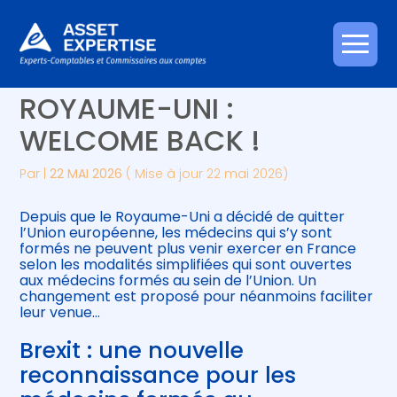
Créer et reprendre une activité
Piloter votre gestion
Aller
MÉDECINS FORMÉS AU
au
contenu
Gérer votre quotidien
Suivre votre comptabilité
ROYAUME-UNI :
WELCOME BACK !
Piloter votre entreprise
Gérer vos ressources humaines
Par
|
22 MAI 2026
( Mise à jour 22 mai 2026)
Développer votre entreprise
Depuis que le Royaume-Uni a décidé de quitter
Construire votre patrimoine
l’Union européenne, les médecins qui s’y sont
formés ne peuvent plus venir exercer en France
selon les modalités simplifiées qui sont ouvertes
Être prêt pour la facturation
aux médecins formés au sein de l’Union. Un
électronique
changement est proposé pour néanmoins faciliter
leur venue…
Brexit : une nouvelle
reconnaissance pour les