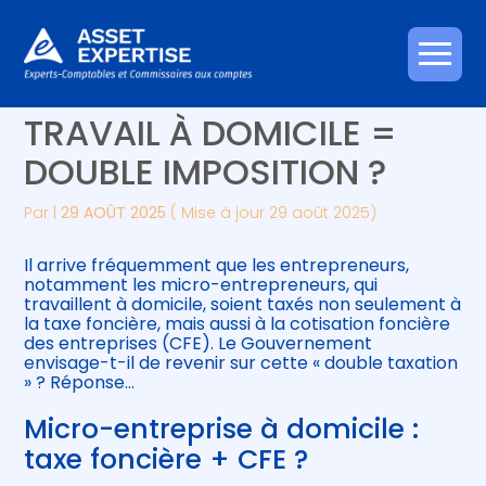
Créer et reprendre une activité
Piloter votre gestion
Aller
MICRO-ENTREPRENEURS :
au
contenu
Gérer votre quotidien
Suivre votre comptabilité
TRAVAIL À DOMICILE =
DOUBLE IMPOSITION ?
Piloter votre entreprise
Gérer vos ressources humaines
Par
|
29 AOÛT 2025
( Mise à jour 29 août 2025)
Développer votre entreprise
Il arrive fréquemment que les entrepreneurs,
Construire votre patrimoine
notamment les micro-entrepreneurs, qui
travaillent à domicile, soient taxés non seulement à
la taxe foncière, mais aussi à la cotisation foncière
Être prêt pour la facturation
des entreprises (CFE). Le Gouvernement
électronique
envisage-t-il de revenir sur cette « double taxation
» ? Réponse…
Micro-entreprise à domicile :
taxe foncière + CFE ?