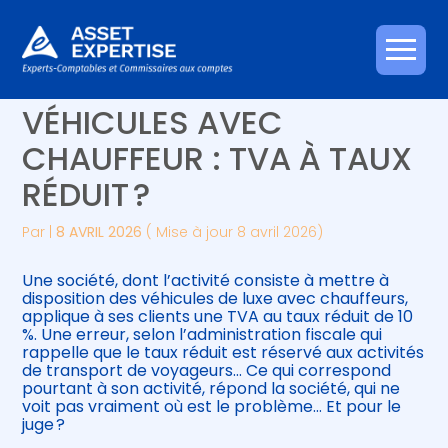
Créer et reprendre une activité
Piloter votre gestion
Aller
MISE À DISPOSITION DE
au
contenu
Gérer votre quotidien
Suivre votre comptabilité
VÉHICULES AVEC
CHAUFFEUR : TVA À TAUX
Piloter votre entreprise
Gérer vos ressources humaines
RÉDUIT ?
Développer votre entreprise
Par
|
8 AVRIL 2026
( Mise à jour 8 avril 2026)
Construire votre patrimoine
Une société, dont l’activité consiste à mettre à
disposition des véhicules de luxe avec chauffeurs,
Être prêt pour la facturation
applique à ses clients une TVA au taux réduit de 10
électronique
%. Une erreur, selon l’administration fiscale qui
rappelle que le taux réduit est réservé aux activités
de transport de voyageurs… Ce qui correspond
pourtant à son activité, répond la société, qui ne
voit pas vraiment où est le problème… Et pour le
juge ?