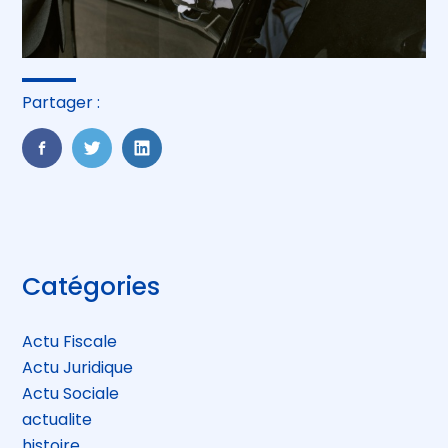
Partager :
FaceBook
Twitter
LinkedIn
Blog
Catégories
sidebar
Actu Fiscale
Actu Juridique
Actu Sociale
actualite
histoire