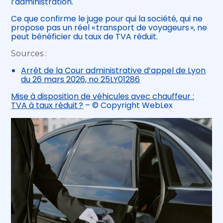
l’administration.
Ce que confirme le juge pour qui la société, qui ne
propose pas un réel « transport de voyageurs », ne
peut bénéficier du taux de TVA réduit.
Sources :
Arrêt de la Cour administrative d’appel de Lyon
du 26 mars 2026, no 25LY01286
Mise à disposition de véhicules avec chauffeur :
TVA à taux réduit ?
– © Copyright WebLex