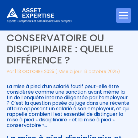
Créer et reprendre une activité
Piloter votre gestion
Aller
MISE À PIED
au
contenu
Gérer votre quotidien
Suivre votre comptabilité
CONSERVATOIRE OU
DISCIPLINAIRE : QUELLE
Piloter votre entreprise
Gérer vos ressources humaines
DIFFÉRENCE ?
Développer votre entreprise
Par
|
13 OCTOBRE 2025
( Mise à jour 13 octobre 2025)
Construire votre patrimoine
La mise à pied d’un salarié fautif peut-elle être
considérée comme une sanction avant même la
Être prêt pour la facturation
fin de l’enquête interne diligentée par l’employeur
électronique
? C’est la question posée au juge dans une récente
affaire opposant un salarié à son employeur, et qui
rappelle combien il est essentiel de distinguer la
mise à pied « disciplinaire » et la mise à pied «
conservatoire »…