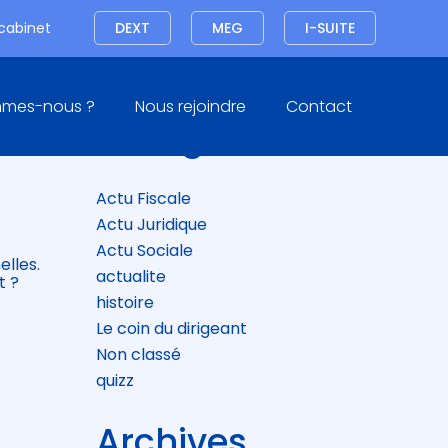
Connexion
 cabinet
DEXT
MEG
I-SUITE
Blog
mmes-nous ?
Nous rejoindre
Contact
sidebar
Catégories
DE
Actu Fiscale
Actu Juridique
Actu Sociale
elles.
actualite
t ?
histoire
Le coin du dirigeant
Non classé
quizz
Archives