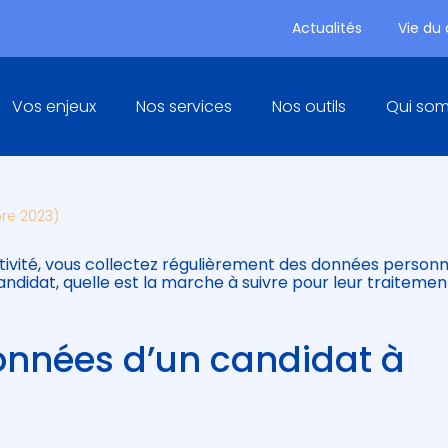
Actualités
Vie du
Principal
Vos enjeux
Nos services
Nos outils
Qui so
R LA GESTION DES DONNÉES 
bre 2023)
tivité, vous collectez régulièrement des données personn
candidat, quelle est la marche à suivre pour leur traitemen
données d’un candidat à