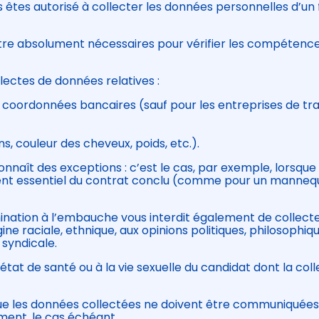
 êtes autorisé à collecter les données personnelles d’un 
être absolument nécessaires pour vérifier les compétenc
llectes de données relatives :
 coordonnées bancaires (sauf pour les entreprises de tra
, couleur des cheveux, poids, etc.).
nnaît des exceptions : c’est le cas, par exemple, lorsque 
ent essentiel du contrat conclu (comme pour un mannequ
mination à l’embauche vous interdit également de collecte
ine raciale, ethnique, aux opinions politiques, philosophiqu
 syndicale.
’état de santé ou à la vie sexuelle du candidat dont la col
 que les données collectées ne doivent être communiquée
ent, le cas échéant.