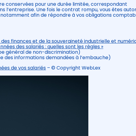
tre conservées pour une durée limitée, correspondant
 l’entreprise. Une fois le contrat rompu, vous êtes autor
 notamment afin de répondre à vos obligations comptabl
 des finances et de la souveraineté industrielle et numéri
nées des salariés : quelles sont les règles »
pe général de non-discrimination)
e des informations demandées à l’embauche)
ées de vos salariés
– © Copyright WebLex