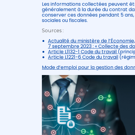
Les informations collectées peuvent ê
généralement à la durée du contrat dans
conserver ces données pendant 5 ans,
sociales ou fiscales.
Sources :
Actualité du ministère de l’Économie,
7 septembre 2023 : « Collecte des don
Article L1132-1 Code du travail
(princi
Article L1221-6 Code du travail
(régim
Mode d’emploi pour la gestion des donn