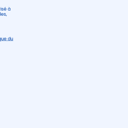
isé à
es,
que du