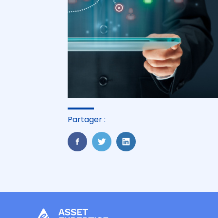
Partager :
FaceBook
Twitter
LinkedIn