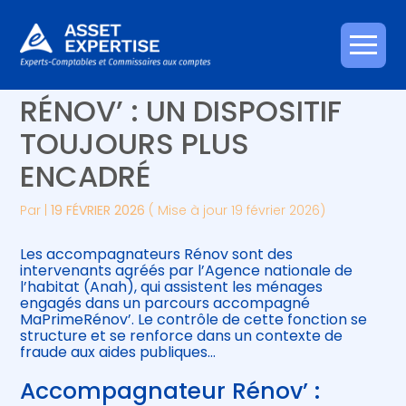
Créer et reprendre une activité
Piloter votre gestion
Aller
MON ACCOMPAGNATEUR
au
contenu
Gérer votre quotidien
Suivre votre comptabilité
RÉNOV’ : UN DISPOSITIF
TOUJOURS PLUS
Piloter votre entreprise
Gérer vos ressources humaines
ENCADRÉ
Développer votre entreprise
Par
|
19 FÉVRIER 2026
( Mise à jour 19 février 2026)
Construire votre patrimoine
Les accompagnateurs Rénov sont des
intervenants agréés par l’Agence nationale de
Être prêt pour la facturation
l’habitat (Anah), qui assistent les ménages
électronique
engagés dans un parcours accompagné
MaPrimeRénov’. Le contrôle de cette fonction se
structure et se renforce dans un contexte de
fraude aux aides publiques…
Accompagnateur Rénov’ :