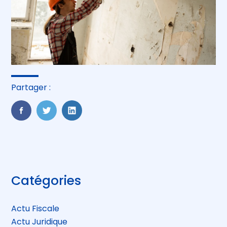
Partager :
FaceBook
Twitter
LinkedIn
Blog
Catégories
sidebar
Actu Fiscale
Actu Juridique