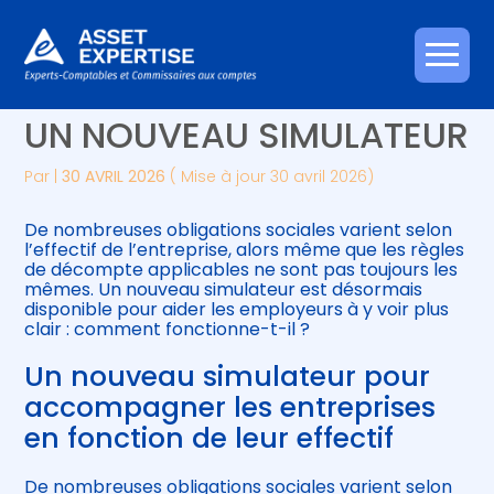
Créer et reprendre une activité
Piloter votre gestion
Aller
OBLIGATIONS SOCIALES :
au
contenu
Gérer votre quotidien
Suivre votre comptabilité
UN NOUVEAU SIMULATEUR
Piloter votre entreprise
Gérer vos ressources humaines
Par
|
30 AVRIL 2026
( Mise à jour 30 avril 2026)
Développer votre entreprise
De nombreuses obligations sociales varient selon
l’effectif de l’entreprise, alors même que les règles
de décompte applicables ne sont pas toujours les
Construire votre patrimoine
mêmes. Un nouveau simulateur est désormais
disponible pour aider les employeurs à y voir plus
clair : comment fonctionne-t-il ?
Être prêt pour la facturation
électronique
Un nouveau simulateur pour
accompagner les entreprises
en fonction de leur effectif
De nombreuses obligations sociales varient selon