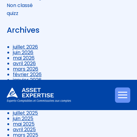
Non classé
quizz
Archives
juillet 2026
juin 2026
mai 2026
avril 2026
mars 2026
février 2026
janvier 2026
décembre 2025
novembre 2025
octobre 2025
Aller
septembre 2025
au
août 2025
contenu
juillet 2025
juin 2025
mai 2025
avril 2025
mars 2025