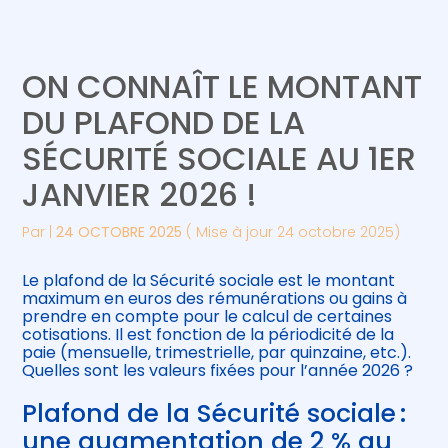
Créer et reprendre une activité
Piloter votre gestion
ON CONNAÎT LE MONTANT
Gérer votre quotidien
Suivre votre comptabilité
DU PLAFOND DE LA
SÉCURITÉ SOCIALE AU 1ER
Piloter votre entreprise
Gérer vos ressources humaines
JANVIER 2026 !
Développer votre entreprise
Par
|
24 OCTOBRE 2025
( Mise à jour 24 octobre 2025)
Construire votre patrimoine
Le plafond de la Sécurité sociale est le montant
maximum en euros des rémunérations ou gains à
Être prêt pour la facturation
prendre en compte pour le calcul de certaines
électronique
cotisations. Il est fonction de la périodicité de la
paie (mensuelle, trimestrielle, par quinzaine, etc.).
Quelles sont les valeurs fixées pour l’année 2026 ?
Plafond de la Sécurité sociale :
une augmentation de 2 % au