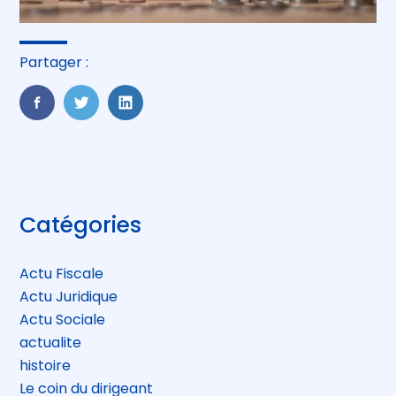
Partager :
FaceBook
Twitter
LinkedIn
Blog
Catégories
sidebar
Actu Fiscale
Actu Juridique
Actu Sociale
actualite
histoire
Le coin du dirigeant