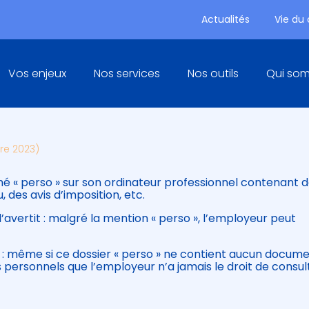
Actualités
Vie du
Principal
Vos enjeux
Nos services
Nos outils
Qui so
RIÉ : L'EMPLOYEUR A-T-IL
bre 2023)
é « perso » sur son ordinateur professionnel contenant 
 des avis d’imposition, etc.
l’avertit : malgré la mention « perso », l’employeur peut
s : même si ce dossier « perso » ne contient aucun docum
personnels que l’employeur n’a jamais le droit de consul