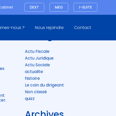
Connexion
 cabinet
DEXT
MEG
I-SUITE
Blog
mmes-nous ?
Nous rejoindre
Contact
sidebar
Catégories
Actu Fiscale
Actu Juridique
Actu Sociale
des
actualite
histoire
Le coin du dirigeant
Non classé
ent
quizz
ter.
Archives