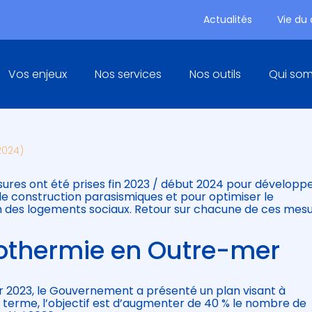
Actualités
Vie du
Principal
Vos enjeux
Nos services
Nos outils
Qui so
URES À CONNAÎTRE EN CE DÉ
 2024)
res ont été prises fin 2023 / début 2024 pour développe
de construction parasismiques et pour optimiser le
n des logements sociaux. Retour sur chacune de ces mes
othermie en Outre-mer
er 2023, le Gouvernement a présenté un plan visant à
 terme, l’objectif est d’augmenter de 40 % le nombre de