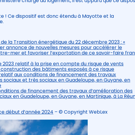
 ministère chargé du logement, il est apparu que ce disposi
ite ! Ce dispositif est donc étendu à Mayotte et la
e.
e la Transition énergétique du 22 décembre 2023 : «
r annonce de nouvelles mesures pour accélérer le
e-mer et favoriser l’exportation de ce savoir-faire fran
2023 relatif à la prise en compte du risque de vents
a construction des bâtiments exposés à ce risque
relatif aux conditions de financement des travaux
s sociaux et très sociaux en Guadeloupe, en Guyane, en
e
 conditions de financement des travaux d’amélioration des
ociaux en Guadeloupe, en Guyane, en Martinique, à La Réun
 ce début d’année 2024
– © Copyright WebLex