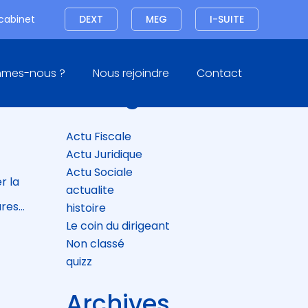
Connexion
 cabinet
DEXT
MEG
I-SUITE
Blog
mmes-nous ?
Nous rejoindre
Contact
sidebar
Catégories
BUT
Actu Fiscale
Actu Juridique
Actu Sociale
r la
actualite
ures…
histoire
Le coin du dirigeant
Non classé
quizz
Archives