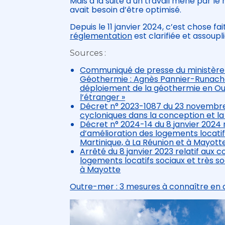
Mais à la suite d’un travail mené par le
avait besoin d’être optimisé.
Depuis le 11 janvier 2024, c’est chose fa
réglementation
est clarifiée et assoupli
Sources :
Communiqué de presse du ministère d
Géothermie : Agnès Pannier-Runache
déploiement de la géothermie en Outr
l’étranger »
Décret n° 2023-1087 du 23 novembre 
cycloniques dans la conception et l
Décret n° 2024-14 du 8 janvier 2024 
d’amélioration des logements locatif
Martinique, à La Réunion et à Mayott
Arrêté du 8 janvier 2023 relatif aux
logements locatifs sociaux et très s
à Mayotte
Outre-mer : 3 mesures à connaître en