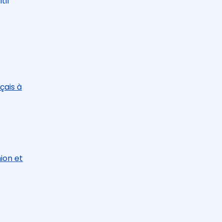
tif
çais à
ion et