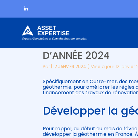
Subheader
Aller
OUTRE-MER : 3 MES
au
contenu
D’ANNÉE 2024
Par
|
12 JANVIER 2024
( Mise à jour 12 janvier
Spécifiquement en Outre-mer, des mesu
géothermie, pour améliorer les règles 
financement des travaux de rénovatio
Développer la gé
Pour rappel, au début du mois de févri
développer la géothermie en France. À