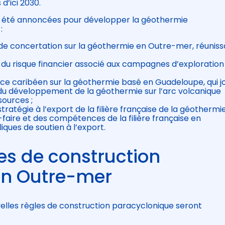
d’ici 2030.
t été annoncées pour développer la géothermie
:
 de concertation sur la géothermie en Outre-mer, réuniss
 du risque financier associé aux campagnes d’exploration
nce caribéen sur la géothermie basé en Guadeloupe, qui j
 du développement de la géothermie sur l’arc volcanique
sources ;
atégie à l’export de la filière française de la géothermie
-faire et des compétences de la filière française en
ques de soutien à l’export.
es de construction
en Outre-mer
uvelles règles de construction paracyclonique seront