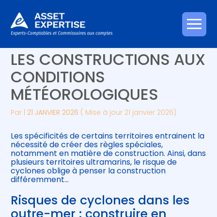
Créer et reprendre une activité
Piloter votre gestion
Aller
OUTRE-MER : ADAPTER
au
contenu
Gérer votre quotidien
Suivre votre comptabilité
LES CONSTRUCTIONS AUX
CONDITIONS
Piloter votre entreprise
Gérer vos ressources humaines
MÉTÉOROLOGIQUES
Développer votre entreprise
Par
|
21 JANVIER 2026
( Mise à jour 21 janvier 2026)
Construire votre patrimoine
Les spécificités de certains territoires entrainent la
nécessité de créer des règles spéciales,
Être prêt pour la facturation
notamment en matière de construction. Ainsi, dans
électronique
plusieurs territoires ultramarins, le risque de
cyclones oblige à penser la construction
différemment…
Risques de cyclones dans les
outre-mer : construire en