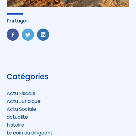
Partager :
FaceBook
Twitter
LinkedIn
Blog
Catégories
sidebar
Actu Fiscale
Actu Juridique
Actu Sociale
actualite
histoire
Le coin du dirigeant