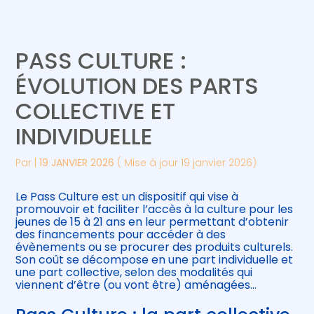
Créer et reprendre une activité
Piloter votre gestion
PASS CULTURE :
Gérer votre quotidien
Suivre votre comptabilité
ÉVOLUTION DES PARTS
COLLECTIVE ET
Piloter votre entreprise
Gérer vos ressources humaines
INDIVIDUELLE
Développer votre entreprise
Par
|
19 JANVIER 2026
( Mise à jour 19 janvier 2026)
Construire votre patrimoine
Le Pass Culture est un dispositif qui vise à
promouvoir et faciliter l’accès à la culture pour les
Être prêt pour la facturation
jeunes de 15 à 21 ans en leur permettant d’obtenir
électronique
des financements pour accéder à des
évènements ou se procurer des produits culturels.
Son coût se décompose en une part individuelle et
une part collective, selon des modalités qui
viennent d’être (ou vont être) aménagées…