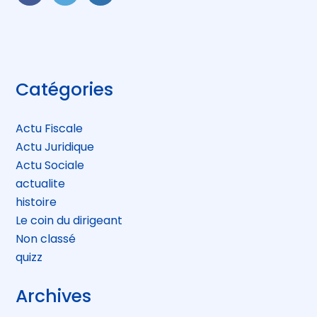
FaceBook
Twitter
LinkedIn
Blog
Catégories
sidebar
Actu Fiscale
Actu Juridique
Actu Sociale
actualite
histoire
Le coin du dirigeant
Non classé
quizz
Archives