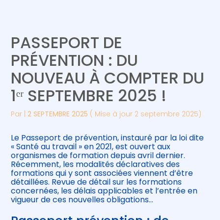
Créer et reprendre une activité
Piloter votre gestion
PASSEPORT DE
Gérer votre quotidien
Suivre votre comptabilité
PRÉVENTION : DU
NOUVEAU À COMPTER DU
Piloter votre entreprise
Gérer vos ressources humaines
1ᵉʳ SEPTEMBRE 2025 !
Développer votre entreprise
Par
|
2 SEPTEMBRE 2025
( Mise à jour 2 septembre 2025)
Construire votre patrimoine
Le Passeport de prévention, instauré par la loi dite
« Santé au travail » en 2021, est ouvert aux
Être prêt pour la facturation
organismes de formation depuis avril dernier.
électronique
Récemment, les modalités déclaratives des
formations qui y sont associées viennent d’être
détaillées. Revue de détail sur les formations
concernées, les délais applicables et l’entrée en
vigueur de ces nouvelles obligations…