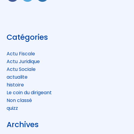
FaceBook
Twitter
LinkedIn
Blog
Catégories
sidebar
Actu Fiscale
Actu Juridique
Actu Sociale
actualite
histoire
Le coin du dirigeant
Non classé
quizz
Archives