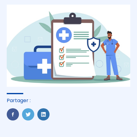
Partager :
FaceBook
Twitter
LinkedIn