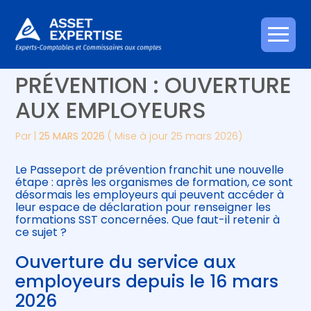
Créer et reprendre une activité
Piloter votre gestion
Aller
PASSEPORT DE
au
contenu
Gérer votre quotidien
Suivre votre comptabilité
PRÉVENTION : OUVERTURE
AUX EMPLOYEURS
Piloter votre entreprise
Gérer vos ressources humaines
Par
|
25 MARS 2026
( Mise à jour 25 mars 2026)
Développer votre entreprise
Le Passeport de prévention franchit une nouvelle
Construire votre patrimoine
étape : après les organismes de formation, ce sont
désormais les employeurs qui peuvent accéder à
leur espace de déclaration pour renseigner les
Être prêt pour la facturation
formations SST concernées. Que faut-il retenir à
électronique
ce sujet ?
Ouverture du service aux
employeurs depuis le 16 mars
2026