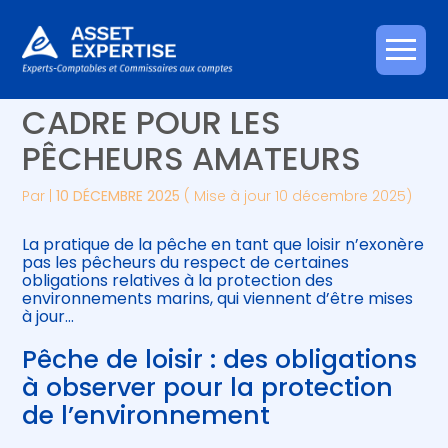
Créer et reprendre une activité
Piloter votre gestion
Aller
PÊCHE DE LOISIR : UN
au
contenu
Gérer votre quotidien
Suivre votre comptabilité
CADRE POUR LES
PÊCHEURS AMATEURS
Piloter votre entreprise
Gérer vos ressources humaines
Par
|
10 DÉCEMBRE 2025
( Mise à jour 10 décembre 2025)
Développer votre entreprise
La pratique de la pêche en tant que loisir n’exonère
Construire votre patrimoine
pas les pêcheurs du respect de certaines
obligations relatives à la protection des
environnements marins, qui viennent d’être mises
Être prêt pour la facturation
à jour…
électronique
Pêche de loisir : des obligations
à observer pour la protection
de l’environnement