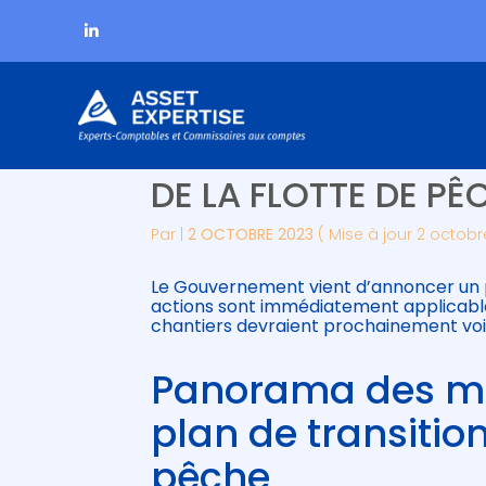
Subheader
Aller
PÊCHEURS : UN PLA
au
contenu
DE LA FLOTTE DE PÊC
Par
|
2 OCTOBRE 2023
( Mise à jour 2 octobr
Le Gouvernement vient d’annoncer un pl
actions sont immédiatement applicabl
chantiers devraient prochainement voir 
Panorama des me
plan de transition
pêche