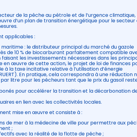
cteur de la pêche au pétrole et de l’urgence climatique, 
re d’un plan de transition énergétique pour le secteur 
esures.
t applicables :
maritime : le distributeur principal du marché du gazole
rès de 10 % de biocarburant parfaitement compatible ave
 faisant les investissements nécessaires dans les princip
se en œuvre de cette action, le projet de loi de finances p
à la taxe incitative relative à l’utilisation d’énergie
IRUERT). En pratique, cela correspondra à une réduction 
r litre pour les pêcheurs tant que le prix du gasoil rest
bonés pour accélérer la transition et la décarbonation de
aires en lien avec les collectivités locales.
ment mise en œuvre et consiste à :
ens de mer à la médecine de ville pour permettre aux pê
ment ;
ctifs avec la réalité de la flotte de pêche ;