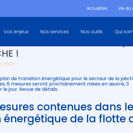
Actualités
Vie du
Principal
Vos enjeux
Nos services
Nos outils
Qui so
N DE TRANSITION ÉNERGÉTIQU
HE !
e 2023)
an de transition énergétique pour le secteur de la pêche
es, 6 mesures seront prochainement mises en œuvre, 3
le jour. Revue de détails.
sures contenues dans l
 énergétique de la flotte 