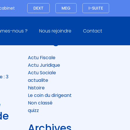
Connexion
 cabinet
DEXT
MEG
I-SUITE
Blog
mmes-nous ?
Nous rejoindre
Contact
sidebar
Catégories
E
Actu Fiscale
Actu Juridique
Actu Sociale
 : 3
actualite
histoire
Le coin du dirigeant
e
Non classé
quizz
de
Archives