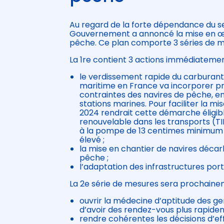
Au regard de la forte dépendance du se
Gouvernement a annoncé la mise en œuv
pêche. Ce plan comporte 3 séries de m
La 1re contient 3 actions immédiatemen
le verdissement rapide du carburant 
maritime en France va incorporer p
contraintes des navires de pêche, en
stations marines. Pour faciliter la mi
2024 rendrait cette démarche éligible 
renouvelable dans les transports (T
à la pompe de 13 centimes minimum pa
élevé ;
la mise en chantier de navires décar
pêche ;
l’adaptation des infrastructures portu
La 2e série de mesures sera prochaine
ouvrir la médecine d’aptitude des g
d’avoir des rendez-vous plus rapide
rendre cohérentes les décisions d’effe