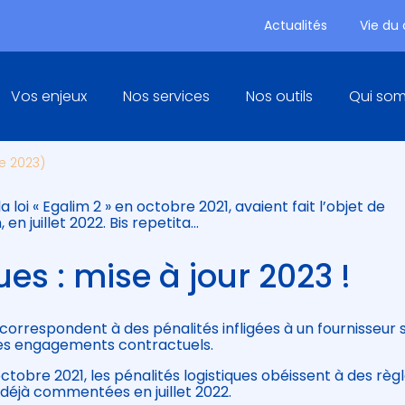
Actualités
Vie du
Principal
Vos enjeux
Nos services
Nos outils
Qui so
UES : NOUVELLE MISE À JOUR
e 2023)
la loi « Egalim 2 » en octobre 2021, avaient fait l’objet de
 en juillet 2022. Bis repetita…
ues : mise à jour 2023 !
correspondent à des pénalités infligées à un fournisseur s
ses engagements contractuels.
n octobre 2021, les pénalités logistiques obéissent à des règ
t déjà commentées en juillet 2022.