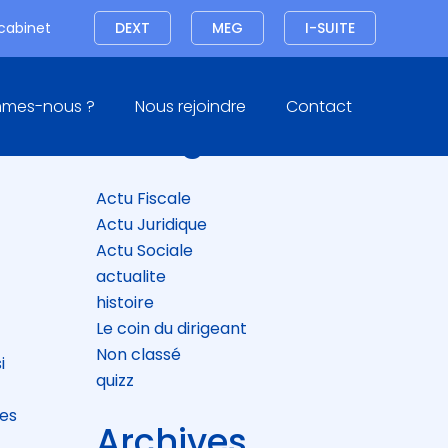
Connexion
 cabinet
DEXT
MEG
I-SUITE
Blog
mmes-nous ?
Nous rejoindre
Contact
sidebar
Catégories
Actu Fiscale
Actu Juridique
Actu Sociale
actualite
histoire
Le coin du dirigeant
Non classé
i
quizz
les
Archives