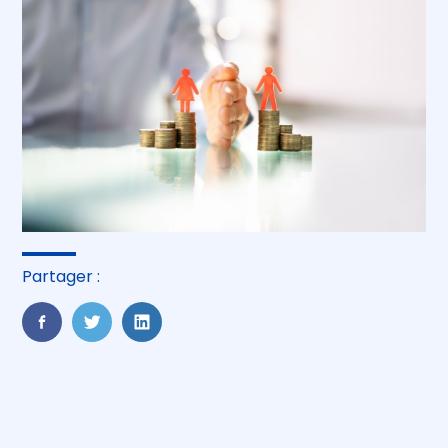
Partager :
FaceBook
Twitter
LinkedIn