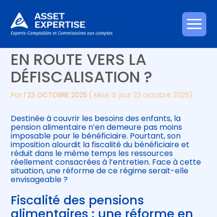
Créer et reprendre une activité
Piloter votre gestion
Aller
PENSIONS ALIMENTAIRES :
au
contenu
Gérer votre quotidien
Suivre votre comptabilité
EN ROUTE VERS LA
DÉFISCALISATION ?
Piloter votre entreprise
Gérer vos ressources humaines
Par
|
23 OCTOBRE 2025
( Mise à jour 23 octobre 2025)
Développer votre entreprise
Destinée à couvrir les besoins des enfants, la
Construire votre patrimoine
pension alimentaire n’en demeure pas moins
imposable pour le bénéficiaire. Pourtant, son
imposition alourdit la fiscalité du bénéficiaire et
Être prêt pour la facturation
réduit dans le même temps les ressources
électronique
réellement consacrées à l’entretien. Face à cette
situation, une réforme de ce régime serait-elle
envisageable ?
Fiscalité des pensions
alimentaires : une réforme en