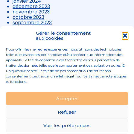
janvier 2024
décembre 2023
novembre 2023
octobre 2023
septembre 2023
août 2023
juillet 2023
Gérer le consentement
juin 2023
aux cookies
mai 2023
avril 2023
Pour offrir les meilleures expériences, nous utilisons des technologies
mars 2023
telles que les cookies pour stocker et/ou accéder aux informations des
appareils. Le fait de consentir à ces technologies nous permettra de
traiter des données telles que le comportement de navigation ou les ID
uniques sur ce site. Le fait de ne pas consentir ou de retirer son
consentement peut avoir un effet négatif sur certaines caractéristiques
et fonctions.
Footer
Accepter
02 96 52 68 68
Linkedin
Principale
Refuser
Footer
MENTIONS LÉGALES
Voir les préférences
PLAN DU SITE