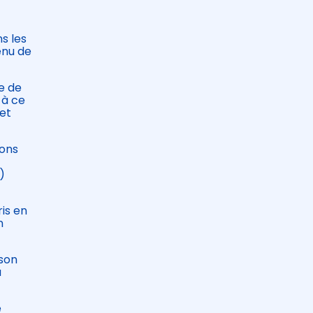
s les
enu de
ue de
 à ce
 et
ions
)
is en
n
 son
a
e