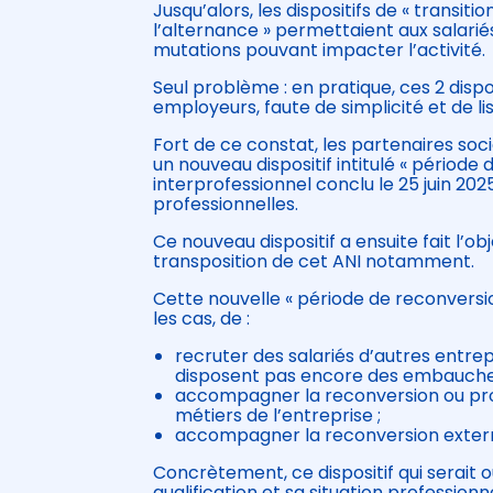
Jusqu’alors, les dispositifs de « transit
l’alternance » permettaient aux salari
mutations pouvant impacter l’activité.
Seul problème : en pratique, ces 2 dispos
employeurs, faute de simplicité et de lisi
Fort de ce constat, les partenaires soci
un nouveau dispositif intitulé « période
interprofessionnel conclu le 25 juin 202
professionnelles.
Ce nouveau dispositif a ensuite fait l’o
transposition de cet ANI notamment.
Cette nouvelle « période de reconversio
les cas, de :
recruter des salariés d’autres entrep
disposent pas encore des embauches e
accompagner la reconversion ou prom
métiers de l’entreprise ;
accompagner la reconversion externe
Concrètement, ce dispositif qui serait o
qualification et sa situation professionnel