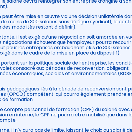
e, le salarié devra réintégrer son entreprise d’origine à son
nt).
n peut être mise en œuvre via une décision unilatérale dan
 de moins de 300 salariés sans délégué syndical), le cont
on des modalités restant à définir).
ortante, il est exigé qu’une négociation soit amorcée en v
les négociations échouent que l’employeur pourra recourir
sauf pour les entreprises embauchant plus de 300 salariés
exigé dans le cadre de la mise en place du dispositif).
portant sur la politique sociale de l’entreprise, les condit
n volet consacré aux périodes de reconversion, obligeant
nnées économiques, sociales et environnementales (BDSE
is pédagogiques liés à la période de reconversion sont pr
es (OPCO) compétent, qui pourra également prendre e
s de formation.
 le compte personnel de formation (CPF) du salarié avec
on en interne, le CPF ne pourra être mobilisé que dans l
 compte.
e, il n’y aura pas de limite, laissant le choix au salarié d