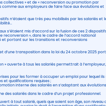
ions collectives » et de « reconversion ou promotion par
és comme aux employeurs de faire face aux évolutions et
itifs n’étaient que très peu mobilisés par les salariés et l
bilité…
aux s’étaient mis d’accord sur la fusion de ces 2 dispositif
 de reconversion », dans le cadre de l’accord national
5 et portant sur les transitions et reconversions
bjet d’une transposition dans la loi du 24 octobre 2025 por
n » ouverte à tous les salariés permettrait à l’employeur,
rises pour les former à occuper un emploi pour lequel ils
t qualifications requises ;
otion interne des salariés en s’adaptant aux évolution
 des salariés dans le cadre d’un projet professionnel.
uvert à tout salarié, quels que soient son âge, son niveau 
le initiale, ouvrira le droit à l’acquisition d’une certificatio