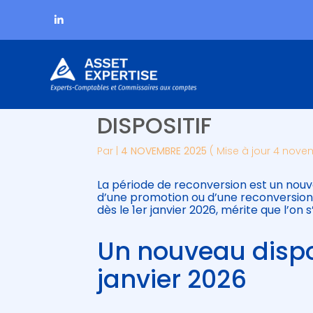
Subheader
Aller
PÉRIODE DE RECON
au
contenu
DISPOSITIF
Par
|
4 NOVEMBRE 2025
( Mise à jour 4 nove
La période de reconversion est un nouveau
d’une promotion ou d’une reconversion p
dès le 1er janvier 2026, mérite que l’on 
Un nouveau dispos
janvier 2026