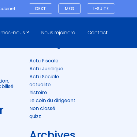
Connexion
 cabinet
DEXT
MEG
I-SUITE
Blog
mmes-nous ?
Nous rejoindre
Contact
sidebar
Catégories
Actu Fiscale
Actu Juridique
Actu Sociale
tion,
actualite
bilisé
histoire
Le coin du dirigeant
r
Non classé
quizz
Archives