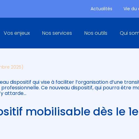
Actualités
Vie du
Principal
Vos enjeux
Nos services
Nos outils
Qui so
VERSION : UN NOUVEAU
mbre 2025)
 dispositif qui vise à faciliter l’organisation d’une transi
rofessionnelle. Ce nouveau dispositif, qui pourra être mo
s’y attarde…
itif mobilisable dès le 1e