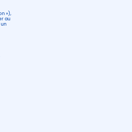
on »),
er au
 un
u