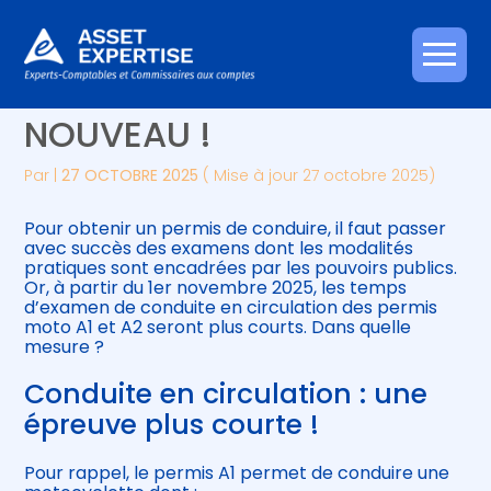
Créer et reprendre une activité
Piloter votre gestion
Aller
PERMIS MOTO : DU
au
contenu
Gérer votre quotidien
Suivre votre comptabilité
NOUVEAU !
Piloter votre entreprise
Gérer vos ressources humaines
Par
|
27 OCTOBRE 2025
( Mise à jour 27 octobre 2025)
Développer votre entreprise
Pour obtenir un permis de conduire, il faut passer
avec succès des examens dont les modalités
pratiques sont encadrées par les pouvoirs publics.
Construire votre patrimoine
Or, à partir du 1er novembre 2025, les temps
d’examen de conduite en circulation des permis
moto A1 et A2 seront plus courts. Dans quelle
Être prêt pour la facturation
mesure ?
électronique
Conduite en circulation : une
épreuve plus courte !
Pour rappel, le permis A1 permet de conduire une