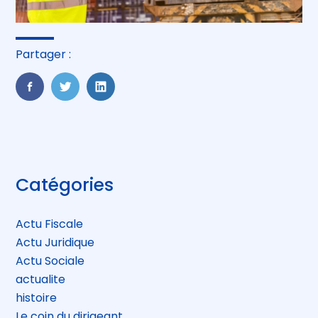
Partager :
FaceBook
Twitter
LinkedIn
Blog
Catégories
sidebar
Actu Fiscale
Actu Juridique
Actu Sociale
actualite
histoire
Le coin du dirigeant