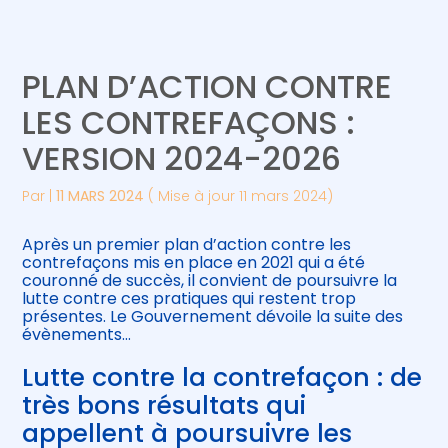
Créer et reprendre une activité
Piloter votre gestion
PLAN D’ACTION CONTRE
Gérer votre quotidien
Suivre votre comptabilité
LES CONTREFAÇONS :
VERSION 2024-2026
Piloter votre entreprise
Gérer vos ressources humaines
Par
|
11 MARS 2024
( Mise à jour 11 mars 2024)
Développer votre entreprise
Après un premier plan d’action contre les
Construire votre patrimoine
contrefaçons mis en place en 2021 qui a été
couronné de succès, il convient de poursuivre la
lutte contre ces pratiques qui restent trop
Être prêt pour la facturation
présentes. Le Gouvernement dévoile la suite des
électronique
évènements…
Lutte contre la contrefaçon : de
très bons résultats qui
appellent à poursuivre les