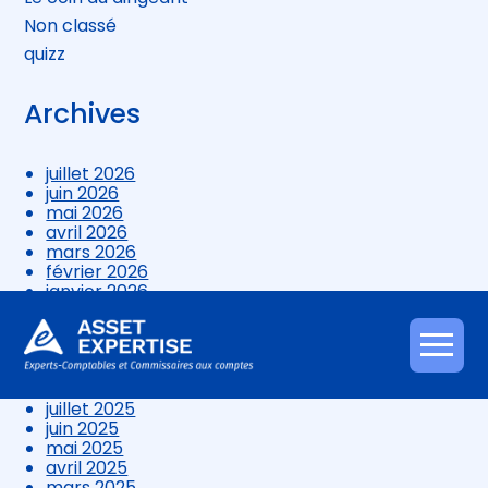
Non classé
quizz
Archives
juillet 2026
juin 2026
mai 2026
avril 2026
mars 2026
février 2026
janvier 2026
décembre 2025
novembre 2025
octobre 2025
Aller
septembre 2025
au
août 2025
contenu
juillet 2025
juin 2025
mai 2025
avril 2025
mars 2025