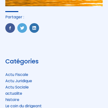
Partager :
FaceBook
Twitter
LinkedIn
Blog
Catégories
sidebar
Actu Fiscale
Actu Juridique
Actu Sociale
actualite
histoire
Le coin du dirigeant