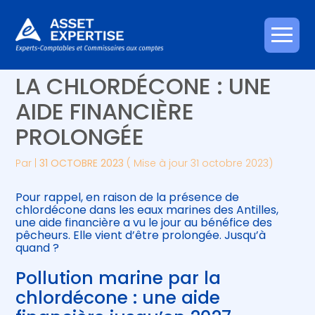
Créer et reprendre une activité
Piloter votre gestion
Aller
POLLUTION MARINE PAR
au
contenu
Gérer votre quotidien
Suivre votre comptabilité
LA CHLORDÉCONE : UNE
AIDE FINANCIÈRE
Piloter votre entreprise
Gérer vos ressources humaines
PROLONGÉE
Développer votre entreprise
Par
|
31 OCTOBRE 2023
( Mise à jour 31 octobre 2023)
Construire votre patrimoine
Pour rappel, en raison de la présence de
chlordécone dans les eaux marines des Antilles,
Être prêt pour la facturation
une aide financière a vu le jour au bénéfice des
électronique
pêcheurs. Elle vient d’être prolongée. Jusqu’à
quand ?
Pollution marine par la
chlordécone : une aide