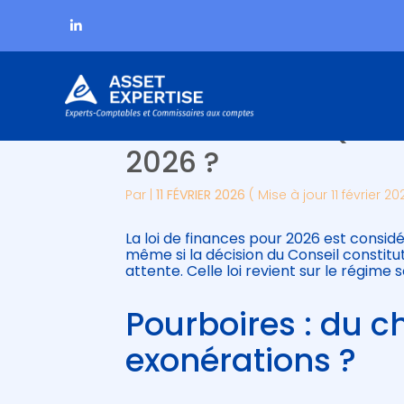
Subheader
Aller
POURBOIRES : QUEL 
au
contenu
2026 ?
Par
|
11 FÉVRIER 2026
( Mise à jour 11 février 20
La loi de finances pour 2026 est consi
même si la décision du Conseil constitut
attente. Celle loi revient sur le régime s
Pourboires : du 
exonérations ?