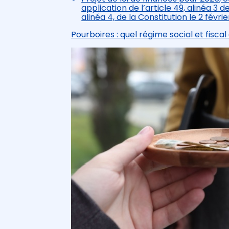
application de l’article 49, alinéa 3 d
alinéa 4, de la Constitution le 2 févri
Pourboires : quel régime social et fisca