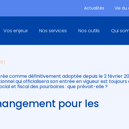
Actualités
Vie du
Principal
Vos enjeux
Nos services
Nos outils
Qui so
RÉGIME SOCIAL ET FISCAL EN
26)
dérée comme définitivement adoptée depuis le 2 février 20
ionnel qui officialisera son entrée en vigueur est toujours
ocial et fiscal des pourboires : que prévoit-elle ?
changement pour les