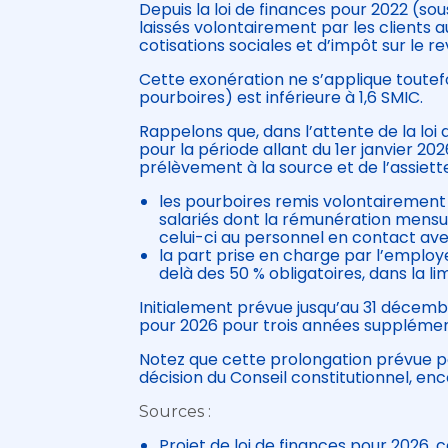
Depuis la loi de finances pour 2022 (so
laissés volontairement par les clients 
cotisations sociales et d’impôt sur le r
Cette exonération ne s’applique toutef
pourboires) est inférieure à 1,6 SMIC.
Rappelons que, dans l’attente de la loi 
pour la période allant du 1er janvier 20
prélèvement à la source et de l’assiette
les pourboires remis volontairement p
salariés dont la rémunération mensue
celui-ci au personnel en contact avec
la part prise en charge par l’emplo
delà des 50 % obligatoires, dans la lim
Initialement prévue jusqu’au 31 décemb
pour 2026 pour trois années supplémenta
Notez que cette prolongation prévue par
décision du Conseil constitutionnel, enc
Sources :
Projet de loi de finances pour 2026