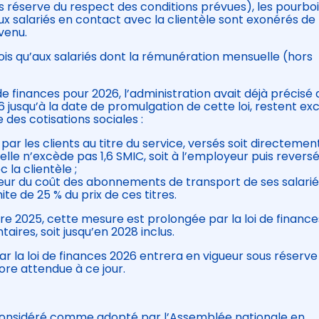
us réserve du respect des conditions prévues), les pourbo
aux salariés en contact avec la clientèle sont exonérés de
evenu.
ois qu’aux salariés dont la rémunération mensuelle (hors
de finances pour 2026, l’administration avait déjà précisé 
26 jusqu’à la date de promulgation de cette loi, restent exc
 des cotisations sociales :
ar les clients au titre du service, versés soit directemen
lle n’excède pas 1,6 SMIC, soit à l’employeur puis revers
 la clientèle ;
yeur du coût des abonnements de transport de ses salarié
ite de 25 % du prix de ces titres.
re 2025, cette mesure est prolongée par la loi de finance
ires, soit jusqu’en 2028 inclus.
 la loi de finances 2026 entrera en vigueur sous réserve
ore attendue à ce jour.
, considéré comme adopté par l’Assemblée nationale en