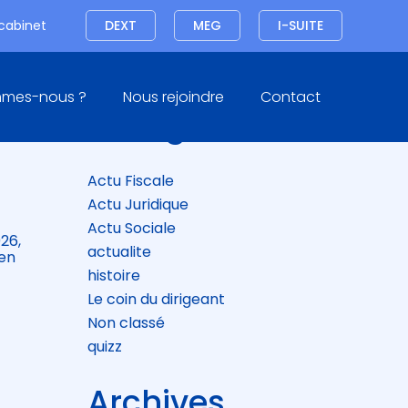
Connexion
 cabinet
DEXT
MEG
I-SUITE
Blog
mmes-nous ?
Nous rejoindre
Contact
sidebar
Catégories
Actu Fiscale
Actu Juridique
Actu Sociale
26,
actualite
 en
histoire
Le coin du dirigeant
Non classé
quizz
Archives