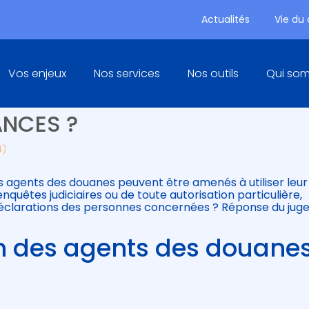
Actualités
Vie du
Principal
Vos enjeux
Nos services
Nos outils
Qui so
N DES AGENTS DE DOUANES :
NCES ?
4)
es agents des douanes peuvent être amenés à utiliser leur
enquêtes judiciaires ou de toute autorisation particulière,
s déclarations des personnes concernées ? Réponse du jug
on des agents des douane