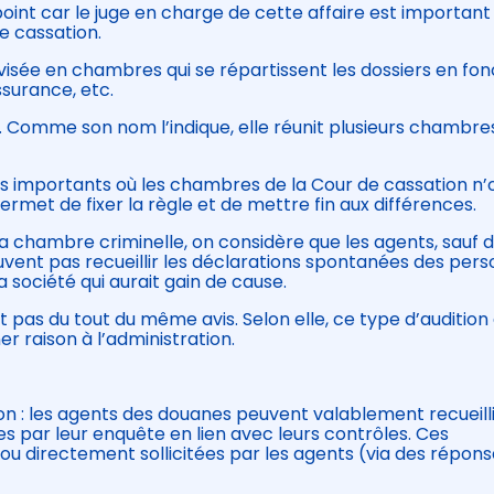
oint car le juge en charge de cette affaire est important :
e cassation.
ivisée en chambres qui se répartissent les dossiers en fon
assurance, etc.
. Comme son nom l’indique, elle réunit plusieurs chambre
iers importants où les chambres de la Cour de cassation n’
ermet de fixer la règle et de mettre fin aux différences.
de la chambre criminelle, on considère que les agents, sauf 
ent pas recueillir les déclarations spontanées des pers
a société qui aurait gain de cause.
pas du tout du même avis. Selon elle, ce type d’audition
er raison à l’administration.
n : les agents des douanes peuvent valablement recueilli
par leur enquête en lien avec leurs contrôles. Ces
u directement sollicitées par les agents (via des répons