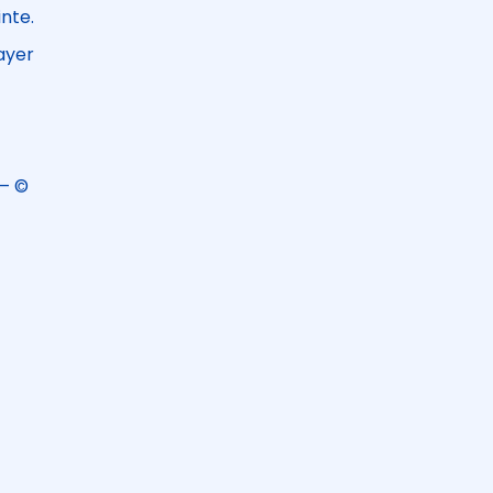
nte.
ayer
– ©