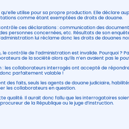
u’elle utilise pour sa propre production. Elle déclare au
ortations comme étant exemptées de droits de douane.
 contrôle ces déclarations : communication des document
 des personnes concernées, etc. Résultats de son enquête
 l’administration lui réclame donc les droits de douanes no
le, le contrôle de l’administration est invalide. Pourquoi ? P
rateurs de la société alors qu’ils n’en avaient pas le pouv
 : les collaborateurs interrogés ont accepté de répondr
 donc parfaitement valable !
nt des faits, seuls les agents de douane judiciaire, habilité
ner les collaborateurs en question.
te qualité. Il aurait donc fallu que les interrogatoires soie
procureur de la République ou le juge d’instruction.