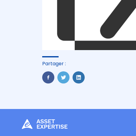
Partager :
FaceBook
Twitter
LinkedIn