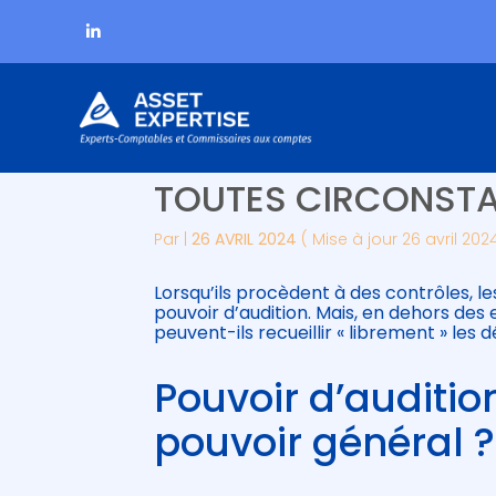
Subheader
Aller
POUVOIR D’AUDITIO
au
contenu
TOUTES CIRCONSTA
Par
|
26 AVRIL 2024
( Mise à jour 26 avril 202
Lorsqu’ils procèdent à des contrôles, l
pouvoir d’audition. Mais, en dehors des 
peuvent-ils recueillir « librement » le
Pouvoir d’auditi
pouvoir général ?