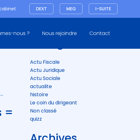
Connexion
 cabinet
DEXT
MEG
I-SUITE
Blog
mmes-nous ?
Nous rejoindre
Contact
sidebar
Catégories
 EN
Actu Fiscale
Actu Juridique
Actu Sociale
actualite
e…
histoire
Le coin du dirigeant
s =
Non classé
quizz
Archives