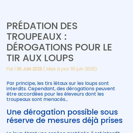
Créer et reprendre une activité
Piloter votre gestion
PRÉDATION DES
Gérer votre quotidien
Suivre votre comptabilité
TROUPEAUX :
DÉROGATIONS POUR LE
Piloter votre entreprise
Gérer vos ressources humaines
TIR AUX LOUPS
Développer votre entreprise
Par
|
30 JUIN 2025
( Mise à jour 30 juin 2025)
Construire votre patrimoine
Par principe, les tirs létaux sur les loups sont
interdits. Cependant, des dérogations peuvent
Être prêt pour la facturation
être accordées pour les éleveurs dont les
électronique
troupeaux sont menacés…
Une dérogation possible sous
réserve de mesures déjà prises