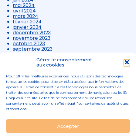
mai 2024
avril 2024
mars 2024
février 2024
janvier 2024
décembre 2023
novembre 2023
octobre 2023
septembre 2023
août 2023
juillet 2023
Gérer le consentement
juin 2023
aux cookies
mai 2023
avril 2023
Pour offrir les meilleures expériences, nous utilisons des technologies
mars 2023
telles que les cookies pour stocker et/ou accéder aux informations des
appareils. Le fait de consentir à ces technologies nous permettra de
traiter des données telles que le comportement de navigation ou les ID
uniques sur ce site. Le fait de ne pas consentir ou de retirer son
consentement peut avoir un effet négatif sur certaines caractéristiques
et fonctions.
Footer
Accepter
02 96 52 68 68
Linkedin
Principale