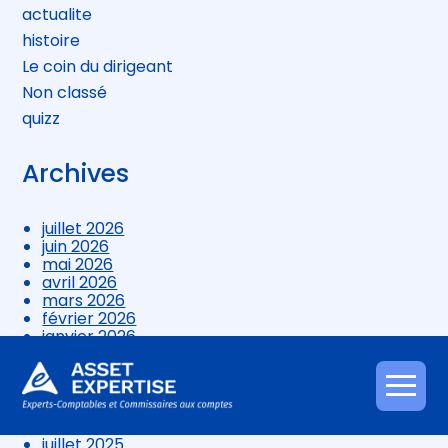
actualite
histoire
Le coin du dirigeant
Non classé
quizz
Archives
juillet 2026
juin 2026
mai 2026
avril 2026
mars 2026
février 2026
janvier 2026
décembre 2025
novembre 2025
octobre 2025
Aller
septembre 2025
au
août 2025
contenu
juillet 2025