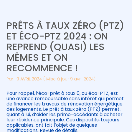
Créer et reprendre une activité
Piloter votre gestion
PRÊTS À TAUX ZÉRO (PTZ)
Gérer votre quotidien
Suivre votre comptabilité
ET ÉCO-PTZ 2024 : ON
REPREND (QUASI) LES
Piloter votre entreprise
Gérer vos ressources humaines
MÊMES ET ON
Développer votre entreprise
RECOMMENCE !
Construire votre patrimoine
Par
|
9 AVRIL 2024
( Mise à jour 9 avril 2024)
Être prêt pour la facturation
Pour rappel, l’éco-prêt à taux 0, ou éco-PTZ, est
électronique
une avance remboursable sans intérêt qui permet
de financer les travaux de rénovation énergétique
des logements. Le prêt à taux zéro (PTZ) permet,
quant à lui, d’aider les primo-accédants à acheter
leur résidence principale. Ces dispositifs, toujours
applicables, ont fait l’objet de quelques
modifications. Revue de détails.