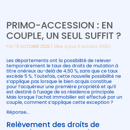
Créer et reprendre une activité
Piloter votre gestion
PRIMO-ACCESSION : EN
Gérer votre quotidien
Suivre votre comptabilité
COUPLE, UN SEUL SUFFIT ?
Piloter votre entreprise
Gérer vos ressources humaines
Par
|
3 OCTOBRE 2025
( Mise à jour 3 octobre 2025)
Développer votre entreprise
Les départements ont la possibilité de relever
temporairement le taux des droits de mutation à
titre onéreux au-delà de 4,50 %, sans que ce taux
Construire votre patrimoine
excède 5 %. Toutefois, cette nouvelle possibilité ne
s’applique pas lorsque le bien acquis constitue
pour l’acquéreur une première propriété et qu’il
Être prêt pour la facturation
est destiné à l’usage de sa résidence principale.
électronique
Mais lorsque l’achat immobilier est effectué par un
couple, comment s’applique cette exception ?
Réponse…
Relèvement des droits de