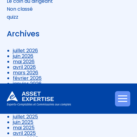
Le coin du dirigeant
Non classé
quizz
Archives
juillet 2026
juin 2026
mai 2026
avril 2026
mars 2026
février 2026
janvier 2026
décembre 2025
novembre 2025
octobre 2025
Aller
septembre 2025
au
août 2025
contenu
juillet 2025
juin 2025
mai 2025
avril 2025