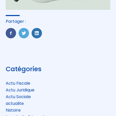
Partager :
FaceBook
Twitter
LinkedIn
Blog
Catégories
sidebar
Actu Fiscale
Actu Juridique
Actu Sociale
actualite
histoire