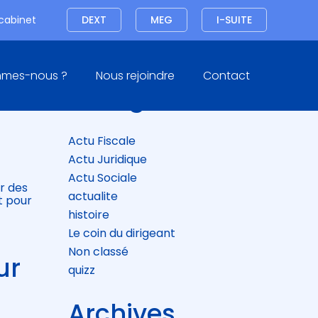
Connexion
 cabinet
DEXT
MEG
I-SUITE
Blog
mmes-nous ?
Nous rejoindre
Contact
sidebar
Catégories
UR
Actu Fiscale
Actu Juridique
Actu Sociale
r des
actualite
t pour
histoire
Le coin du dirigeant
Non classé
ur
quizz
Archives