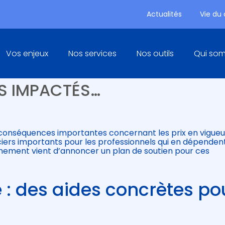
Actualités
Vie du
Principal
Vos enjeux
Nos services
Nos outils
Qui so
TS : UN PLAN DE SOUTIEN PO
LS IMPACTÉS…
s conséquences importantes concernant les prix en vigueu
ciers importants pour les professionnels qui en dépenden
ernement vient d’annoncer un plan de soutien pour ces
 : des aides concrètes po