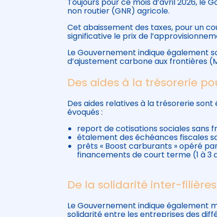
Toujours pour ce mois d’avril 2026, le
non routier (GNR) agricole.
Cet abaissement des taxes, pour un coût
significative le prix de l’approvisionne
Le Gouvernement indique également s
d’ajustement carbone aux frontières (MA
Des aides à la trésorerie p
Des aides relatives à la trésorerie son
évoqués :
report de cotisations sociales sans fra
étalement des échéances fiscales sans
prêts « Boost carburants » opéré par 
financements de court terme (1 à 3 a
De la solidarité inter-filières
Le Gouvernement indique également me
solidarité entre les entreprises des dif