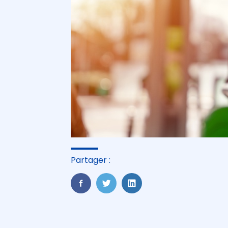
Partager :
FaceBook
Twitter
LinkedIn