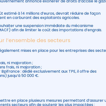
 Gouvernement annonce exonérer de droits d’accise le gaz
 estimé à 14 millions d’euros, devrait réduire de façon
ment en carburant des exploitants agricoles.
ouhaiter une suspension immédiate du mécanisme
CF) afin de limiter le coût des importations d’engrais.
our l’ensemble des secteurs
t également mises en place pour les entreprises des sect
is, ni majoration ;
 frais, ni majoration ;
Bpifrance : dédié exclusivement aux TPE, il offre des
ns) jusqu’à 50 000 €.
ttre en place plusieurs mesures permettant d’assurer 
férents secteurs afin de soutenir les plus impactées :