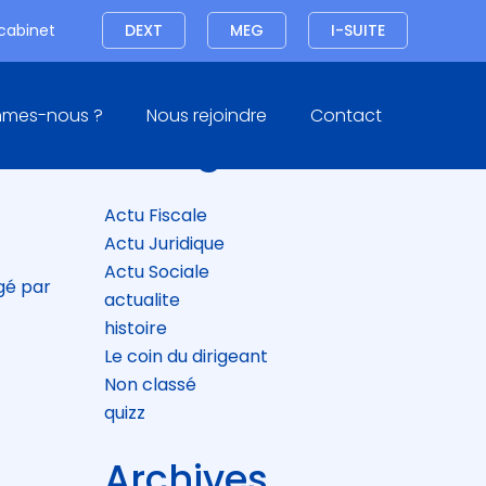
Connexion
 cabinet
DEXT
MEG
I-SUITE
Blog
mmes-nous ?
Nous rejoindre
Contact
sidebar
Catégories
Actu Fiscale
Actu Juridique
Actu Sociale
ngé par
actualite
histoire
Le coin du dirigeant
Non classé
quizz
Archives