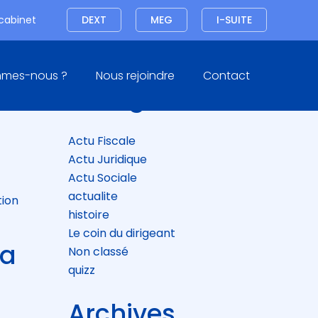
Connexion
 cabinet
DEXT
MEG
I-SUITE
Blog
mmes-nous ?
Nous rejoindre
Contact
sidebar
Catégories
Actu Fiscale
Actu Juridique
Actu Sociale
actualite
tion
histoire
Le coin du dirigeant
la
Non classé
quizz
Archives