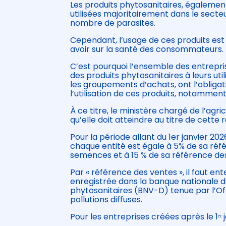
Les produits phytosanitaires, égalem
utilisées majoritairement dans le secte
nombre de parasites.
Cependant, l’usage de ces produits es
avoir sur la santé des consommateurs.
C’est pourquoi l’ensemble des entrepris
des produits phytosanitaires à leurs u
les groupements d’achats, ont l’obliga
l’utilisation de ces produits, notammen
À ce titre, le ministère chargé de l’agri
qu’elle doit atteindre au titre de cette 
Pour la période allant du 1er janvier 20
chaque entité est égale à 5% de sa réf
semences et à 15 % de sa référence des
Par « référence des ventes », il faut 
enregistrée dans la banque nationale de
phytosanitaires (BNV-D) tenue par l’Off
pollutions diffuses.
Pour les entreprises créées après le 1ᵉʳ 