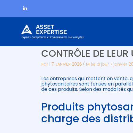
Subheader
Aller
PRODUITS PHYTOSAN
au
contenu
CONTRÔLE DE LEUR 
Par
|
7 JANVIER 2026
( Mise à jour 7 janvier 2
Les entreprises qui mettent en vente, qu
phytosanitaires sont tenues en parallèl
de ces produits. Selon des modalités qu
Produits phytosan
charge des distri