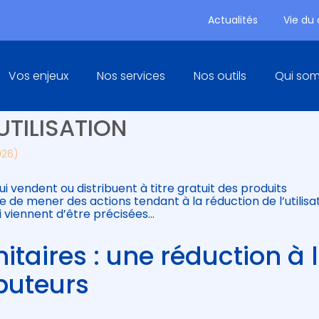
Actualités
Vie du
Principal
Vos enjeux
Nos services
Nos outils
Qui so
ITAIRES : RÉDUCTION ET
UTILISATION
026)
i vendent ou distribuent à titre gratuit des produits
e de mener des actions tendant à la réduction de l’utilisa
i viennent d’être précisées…
itaires : une réduction à 
buteurs