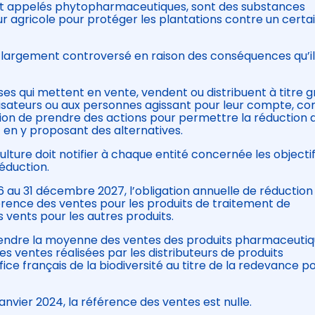
ent appelés phytopharmaceutiques, sont des substances
ur agricole pour protéger les plantations contre un certa
t largement controversé en raison des conséquences qu’i
es qui mettent en vente, vendent ou distribuent à titre g
tilisateurs ou aux personnes agissant pour leur compte, 
tion de prendre des actions pour permettre la réduction 
t en y proposant des alternatives.
culture doit notifier à chaque entité concernée les objecti
réduction.
26 au 31 décembre 2027, l’obligation annuelle de réduction
érence des ventes pour les produits de traitement de
 vents pour les autres produits.
entendre la moyenne des ventes des produits pharmaceuti
s ventes réalisées par les distributeurs de produits
ice français de la biodiversité au titre de la redevance p
janvier 2024, la référence des ventes est nulle.