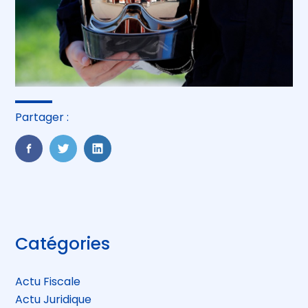
Partager :
FaceBook
Twitter
LinkedIn
Blog
Catégories
sidebar
Actu Fiscale
Actu Juridique