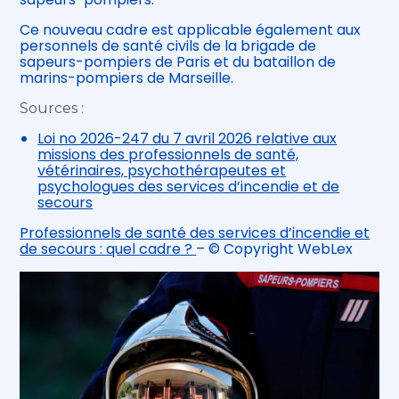
Ce nouveau cadre est applicable également aux
personnels de santé civils de la brigade de
sapeurs-pompiers de Paris et du bataillon de
marins-pompiers de Marseille.
Sources :
Loi no 2026-247 du 7 avril 2026 relative aux
missions des professionnels de santé,
vétérinaires, psychothérapeutes et
psychologues des services d’incendie et de
secours
Professionnels de santé des services d’incendie et
de secours : quel cadre ?
– © Copyright WebLex