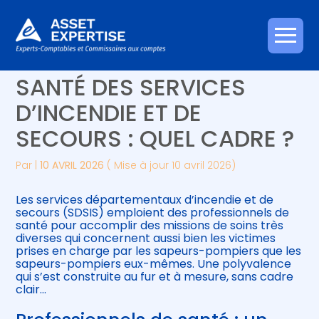
Créer et reprendre une activité
Piloter votre gestion
Aller
PROFESSIONNELS DE
au
contenu
Gérer votre quotidien
Suivre votre comptabilité
SANTÉ DES SERVICES
D’INCENDIE ET DE
Piloter votre entreprise
Gérer vos ressources humaines
SECOURS : QUEL CADRE ?
Développer votre entreprise
Par
|
10 AVRIL 2026
( Mise à jour 10 avril 2026)
Construire votre patrimoine
Les services départementaux d’incendie et de
secours (SDSIS) emploient des professionnels de
Être prêt pour la facturation
santé pour accomplir des missions de soins très
électronique
diverses qui concernent aussi bien les victimes
prises en charge par les sapeurs-pompiers que les
sapeurs-pompiers eux-mêmes. Une polyvalence
qui s’est construite au fur et à mesure, sans cadre
clair…