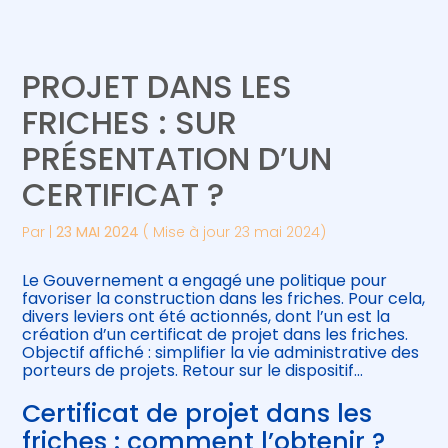
Créer et reprendre une activité
Piloter votre gestion
PROJET DANS LES
Gérer votre quotidien
Suivre votre comptabilité
FRICHES : SUR
PRÉSENTATION D’UN
Piloter votre entreprise
Gérer vos ressources humaines
CERTIFICAT ?
Développer votre entreprise
Par
|
23 MAI 2024
( Mise à jour 23 mai 2024)
Construire votre patrimoine
Le Gouvernement a engagé une politique pour
favoriser la construction dans les friches. Pour cela,
Être prêt pour la facturation
divers leviers ont été actionnés, dont l’un est la
électronique
création d’un certificat de projet dans les friches.
Objectif affiché : simplifier la vie administrative des
porteurs de projets. Retour sur le dispositif…
Certificat de projet dans les
friches : comment l’obtenir ?