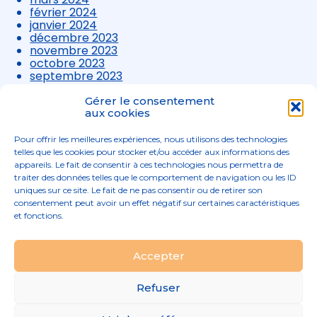
février 2024
janvier 2024
décembre 2023
novembre 2023
octobre 2023
septembre 2023
août 2023
juillet 2023
Gérer le consentement
juin 2023
aux cookies
mai 2023
avril 2023
Pour offrir les meilleures expériences, nous utilisons des technologies
mars 2023
telles que les cookies pour stocker et/ou accéder aux informations des
appareils. Le fait de consentir à ces technologies nous permettra de
traiter des données telles que le comportement de navigation ou les ID
uniques sur ce site. Le fait de ne pas consentir ou de retirer son
consentement peut avoir un effet négatif sur certaines caractéristiques
et fonctions.
Footer
Accepter
02 96 52 68 68
Linkedin
Principale
Refuser
MENTIONS LÉGALES