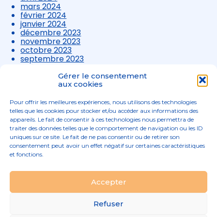
mars 2024
février 2024
janvier 2024
décembre 2023
novembre 2023
octobre 2023
septembre 2023
août 2023
juillet 2023
Gérer le consentement
juin 2023
aux cookies
mai 2023
avril 2023
Pour offrir les meilleures expériences, nous utilisons des technologies
mars 2023
telles que les cookies pour stocker et/ou accéder aux informations des
appareils. Le fait de consentir à ces technologies nous permettra de
traiter des données telles que le comportement de navigation ou les ID
uniques sur ce site. Le fait de ne pas consentir ou de retirer son
consentement peut avoir un effet négatif sur certaines caractéristiques
et fonctions.
Footer
Accepter
02 96 52 68 68
Linkedin
Principale
Refuser