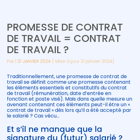
Créer et reprendre une activité
Piloter votre gestion
PROMESSE DE CONTRAT
Gérer votre quotidien
Suivre votre comptabilité
DE TRAVAIL = CONTRAT
DE TRAVAIL ?
Piloter votre entreprise
Gérer vos ressources humaines
Par
|
31 JANVIER 2024
( Mise à jour 31 janvier 2024)
Développer votre entreprise
Traditionnellement, une promesse de contrat de
Construire votre patrimoine
travail se définit comme une promesse contenant
les éléments essentiels et constitutifs du contrat
de travail (rémunération, date d’entrée en
Être prêt pour la facturation
fonction et poste visé). Mais dans quelle mesure un
électronique
avenant contenant ces éléments peut-il être un «
contrat de travail » dès lors qu’il a été accepté par
le salarié ? Cas vécu…
Et s’il ne manque que la
signature du (futur) salarié ?