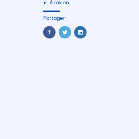
À raison
Partager :
FaceBook
Twitter
LinkedIn