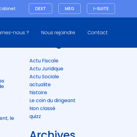
Connexion
 cabinet
DEXT
MEG
I-SUITE
Blog
mmes-nous ?
Nous rejoindre
Contact
sidebar
Catégories
Actu Fiscale
Actu Juridique
Actu Sociale
es
actualite
de
histoire
Le coin du dirigeant
Non classé
quizz
nt, le
Archives