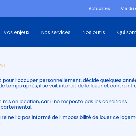
Actualités
Vie du
Principal
Vos enjeux
Nos services
Nos outils
Qui so
ERREUR DU NOTAIRE EN VOTRE
23)
nt pour l’occuper personnellement, décide quelques anné
e temps après, il se voit interdit de le louer et contraint 
 mis en location, car il ne respecte pas les conditions
départemental.
re ne l’a pas informé de l’impossibilité de louer ce logeme
.