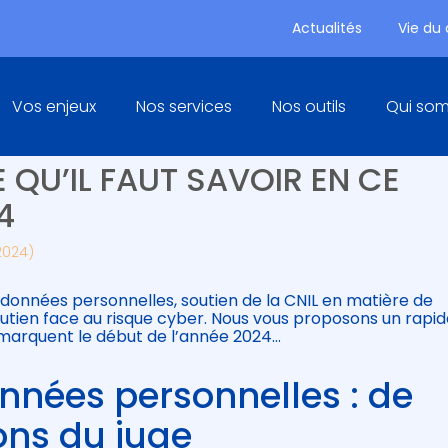
Actualités
Vie du
Principal
Vos enjeux
Nos services
Nos outils
Qui so
ONNÉES PERSONNELLES ET
 QU’IL FAUT SAVOIR EN CE
4
 2024)
s données personnelles, soutien de la CNIL en matière de
outien face au risque cyber. Nous vous proposons un rapid
 marquent le début de l’année 2024…
nnées personnelles : de
ons du juge