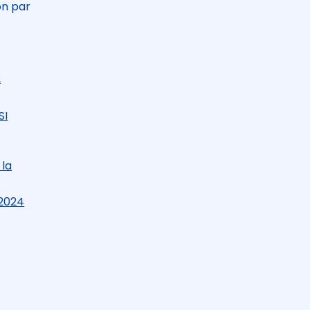
on par
2
SI
 la
 2024