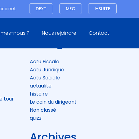
Connexion
 cabinet
DEXT
MEG
I-SUITE
Blog
mmes-nous ?
Nous rejoindre
Contact
sidebar
Catégories
Actu Fiscale
Actu Juridique
Actu Sociale
actualite
histoire
e tour
Le coin du dirigeant
Non classé
quizz
Archives