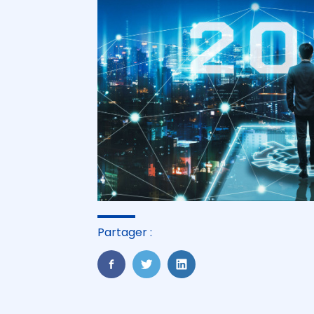
Partager :
FaceBook
Twitter
LinkedIn