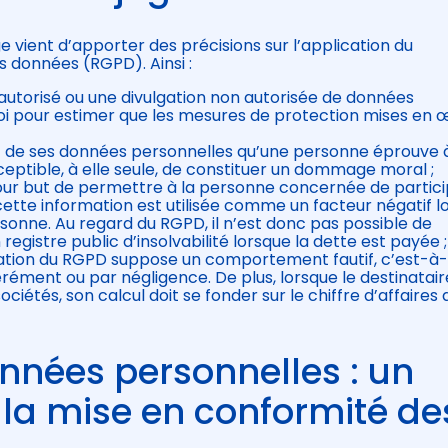
ge vient d’apporter des précisions sur l’application du
s données (RGPD). Ainsi :
on autorisé ou une divulgation non autorisée de données
soi pour estimer que les mesures de protection mises en
if de ses données personnelles qu’une personne éprouve à
ceptible, à elle seule, de constituer un dommage moral ;
 pour but de permettre à la personne concernée de partic
ette information est utilisée comme un facteur négatif l
ersonne. Au regard du RGPD, il n’est donc pas possible de
egistre public d’insolvabilité lorsque la dette est payée ;
ation du RGPD suppose un comportement fautif, c’est-à-
érément ou par négligence. De plus, lorsque le destinatair
ciétés, son calcul doit se fonder sur le chiffre d’affaires 
nnées personnelles : un
à la mise en conformité de