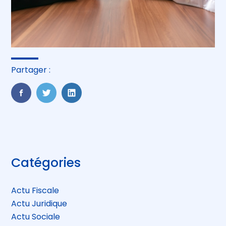
Partager :
FaceBook
Twitter
LinkedIn
Blog
Catégories
sidebar
Actu Fiscale
Actu Juridique
Actu Sociale