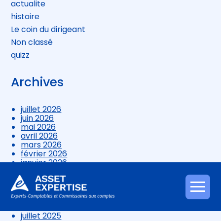
actualite
histoire
Le coin du dirigeant
Non classé
quizz
Archives
juillet 2026
juin 2026
mai 2026
avril 2026
mars 2026
février 2026
janvier 2026
décembre 2025
novembre 2025
octobre 2025
Aller
septembre 2025
au
août 2025
contenu
juillet 2025