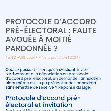
Créer et reprendre une activité
Piloter votre gestion
PROTOCOLE D’ACCORD
Gérer votre quotidien
Suivre votre comptabilité
PRÉ-ÉLECTORAL : FAUTE
AVOUÉE À MOITIÉ
Piloter votre entreprise
Gérer vos ressources humaines
PARDONNÉE ?
Développer votre entreprise
Par
|
2 AVRIL 2024
( Mise à jour 2 avril 2024)
Construire votre patrimoine
Que se passe-t-il lorsqu’un syndicat, invité
tardivement à la négociation du protocole
Être prêt pour la facturation
d’accord pré-électoral, en demande l’annulation
électronique
alors même qu’il a pu présenter des candidats
sans émettre de réserve ? Réponse du juge…
Protocole d’accord pré-
électoral et invitation