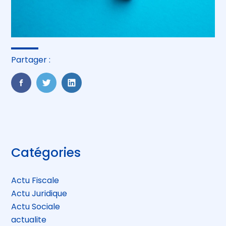
Partager :
FaceBook
Twitter
LinkedIn
Blog
Catégories
sidebar
Actu Fiscale
Actu Juridique
Actu Sociale
actualite