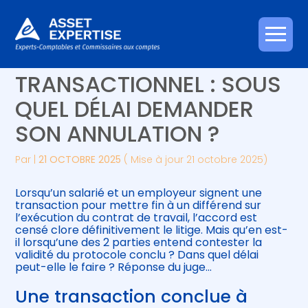
Créer et reprendre une activité
Piloter votre gestion
Aller
PROTOCOLE
au
contenu
Gérer votre quotidien
Suivre votre comptabilité
TRANSACTIONNEL : SOUS
QUEL DÉLAI DEMANDER
Piloter votre entreprise
Gérer vos ressources humaines
SON ANNULATION ?
Développer votre entreprise
Par
|
21 OCTOBRE 2025
( Mise à jour 21 octobre 2025)
Construire votre patrimoine
Lorsqu’un salarié et un employeur signent une
transaction pour mettre fin à un différend sur
Être prêt pour la facturation
l’exécution du contrat de travail, l’accord est
électronique
censé clore définitivement le litige. Mais qu’en est-
il lorsqu’une des 2 parties entend contester la
validité du protocole conclu ? Dans quel délai
peut-elle le faire ? Réponse du juge…
Une transaction conclue à