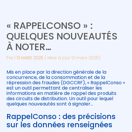
Créer et reprendre une activité
Piloter votre gestion
« RAPPELCONSO » :
Gérer votre quotidien
Suivre votre comptabilité
QUELQUES NOUVEAUTÉS
À NOTER…
Piloter votre entreprise
Gérer vos ressources humaines
Par
|
13 MARS 2026
( Mise à jour 13 mars 2026)
Développer votre entreprise
Mis en place par la direction générale de la
Construire votre patrimoine
concurrence, de la consommation et de la
répression des fraudes (DGCCRF), « RappelConso »
est un outil permettant de centraliser les
Être prêt pour la facturation
informations en matière de rappel des produits
électronique
des circuits de distribution. Un outil pour lequel
quelques nouveautés sont à signaler…
RappelConso : des précisions
sur les données renseignées